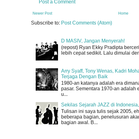
Post a Comment
Newer Post
Home
Subscribe to:
Post Comments (Atom)
D MASIV, Jangan Menyerah!
(repost) Ryan Ekky Pradipta berceri
lebih cepat sedikit. Lalu dimulai d
Arry Syaff, Tony Wenas, Kadri Moh
Terjaga Dengan Baik
1980-an katanya adalah era dimana
pasar. Sementara 1970-an adalah er
u...
Sekilas Sejarah JAZZ di Indonesi
Tulisan ini saya tulis sejak 2005,
beberapa bagian, penelusuran akan 
bagian awal. B...