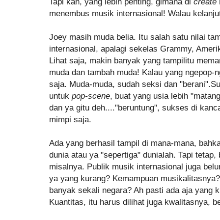
Tapi kan, yang lebih penting, gimana di
create
menembus musik internasional! Walau kelanjut
Joey masih muda belia. Itu salah satu nilai t
internasional, apalagi sekelas Grammy, Amerik
Lihat saja, makin banyak yang tampilitu mema
muda dan tambah muda! Kalau yang ngepop-n
saja. Muda-muda, sudah seksi dan "berani".Sul
untuk
pop-scene
, buat yang usia lebih "matang
dan ya gitu deh...."beruntung", sukses di kanca
mimpi saja.
Ada yang berhasil tampil di mana-mana, bahkan
dunia atau ya "sepertiga" dunialah. Tapi tet
misalnya. Publik musik internasional juga be
ya yang kurang? Kemampuan musikalitasnya? T
banyak sekali negara? Ah pasti ada aja yang k
Kuantitas, itu harus dilihat juga kwalitasnya, be