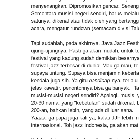
menyenangkan. Dipromosikan gencar. Seneng pa
Sementara musisi negeri sendiri, harus melalui
satunya, dikenal atau tidak oleh yang bertan
acara, mengatur rundown (semacam divisi Tal
Tapi sudahlah, pada akhirnya, Java Jazz Festiv
ujung-ujungnya. Pasti ga akan mudah, untuk 
festival yang kadung sudah demikian besarnya
festival jazz terbesar di dunia! Mau ga mau, t
supaya untung. Supaya bisa menjamin keberl
kendala juga sih. Ya gitu
handicap
-nya, terlal
jelas kawatir, penontonnya bisa ga banyak. Tap
musisi-musisi negeri sendiri? Apalagi, musisi 
20-30 nama, yang "kebetulan" sudah dikenal.
200-an, bahkan lebih, yang ada di luar sana.
Yaaaa, ga papa juga kali ya, kalau JJF lebih me
internasional. Toh jazz Indonesia, ga akan mat