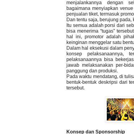
menjalankannya dengan se
bagaimana menyiapkan venue 
penjualan tiket, termasuk prom
Dan tentu saja, berujung pada,
Itu semua adalah porsi dari seb
bisa menerima “tugas” tersebu
hal ini, promotor adalah pi
keinginan menggelar satu bentuk
Dalam hal eksekusi dalam peny
konsep pelaksanaannya, t
pelaksanaannya bisa bekerja
jawab melaksanakan per-bida
panggung dan produksi.
Pada waktu mendatang, di tulisa
bentuk-bentuk deskripsi dari
te
tersebut.
Konsep dan Sponsorship