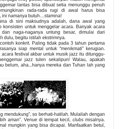
ggemar lantas bisa dibuat setia menunggu penuh
kemungkinan rada-rada rugi di awal harus bisa
o, ini namanya butuh…stamina!
ina di sini maksudnya adalah, dana awal yang
p konsisten untuk menggelar acara. Banyak acara
r dan naga-naganya untung besar, dimulai dari
 dulu, begitu istilah ekstrimnya.
 contoh konkrit. Paling tidak pada 3 tahun pertama
asanya siap mental untuk “menikmati” kerugian.
 acara festival akbar untuk musi
k
jazz itu ditunggu-
penggemar jazz tulen sekalipun!
Walau, apakah
au belum, aha...hanya mereka dan Tuhan lah yang
g mendukung”, so berhati-hatilah. Mulailah dengan
bih aman”. Venue di tempat kecil,
clubs
misalnya.
al mungkin yang bisa dicapai. Manfaatkan betul,