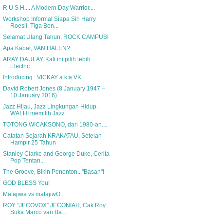
R U S H.... A Modern Day Warrior....
Workshop Informal Siapa Sih Harry
Roesli. Tiga Ben...
Selamat Ulang Tahun, ROCK CAMPUS!
Apa Kabar, VAN HALEN?
ARAY DAULAY, Kali ini pilih lebih
Electric
Introducing : VICKAY a.k.a VK
David Robert Jones (8 January 1947 –
10 January 2016)
Jazz Hijau, Jazz Lingkungan Hidup.
WALHI memilih Jazz
TOTONG WICAKSONO, dari 1980-an....
Catatan Sejarah KRAKATAU, Setelah
Hampir 25 Tahun
Stanley Clarke and George Duke, Cerita
Pop Tentan...
The Groove, Bikin Penonton..."Basah"!
GOD BLESS You!
Matajiwa vs matajiwO
ROY “JECOVOX” JECONIAH, Cak Roy
Suka Marco van Ba...