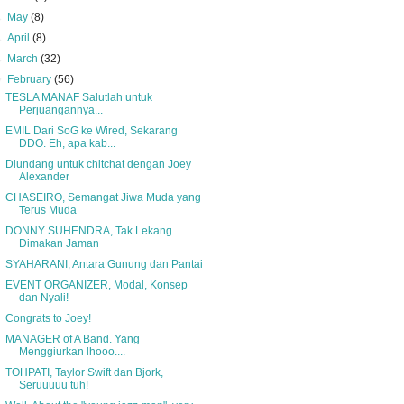
►
May
(8)
►
April
(8)
►
March
(32)
▼
February
(56)
TESLA MANAF Salutlah untuk
Perjuangannya...
EMIL Dari SoG ke Wired, Sekarang
DDO. Eh, apa kab...
Diundang untuk chitchat dengan Joey
Alexander
CHASEIRO, Semangat Jiwa Muda yang
Terus Muda
DONNY SUHENDRA, Tak Lekang
Dimakan Jaman
SYAHARANI, Antara Gunung dan Pantai
EVENT ORGANIZER, Modal, Konsep
dan Nyali!
Congrats to Joey!
MANAGER of A Band. Yang
Menggiurkan lhooo....
TOHPATI, Taylor Swift dan Bjork,
Seruuuuu tuh!