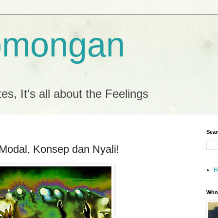
omongan
es, It's all about the Feelings
Sear
dal, Konsep dan Nyali!
H
Who