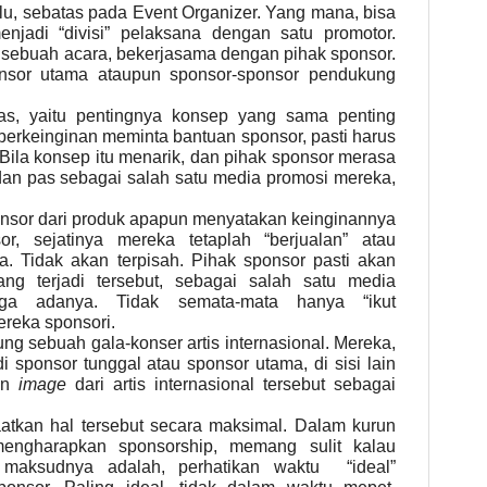
lu, sebatas pada Event Organizer. Yang mana, bisa
njadi “divisi” pelaksana dengan satu promotor.
 sebuah acara, bekerjasama dengan pihak sponsor.
ponsor utama ataupun sponsor-sponsor pendukung
s, yaitu pentingnya konsep yang sama penting
berkeinginan meminta bantuan sponsor, pasti harus
Bila konsep itu menarik, dan pihak sponsor merasa
an pas sebagai salah satu media promosi mereka,
ponsor dari produk apapun menyatakan keinginannya
, sejatinya mereka tetaplah “berjualan” atau
 Tidak akan terpisah. Pihak sponsor pasti akan
ng terjadi tersebut, sebagai salah satu media
ga adanya. Tidak semata-mata hanya “ikut
reka sponsori.
g sebuah gala-konser artis internasional. Mereka,
 sponsor tunggal atau sponsor utama, di sisi lain
an
image
dari artis internasional tersebut sebagai
atkan hal tersebut secara maksimal. Dalam kurun
engharapkan sponsorship, memang sulit kalau
i maksudnya adalah, perhatikan waktu “ideal”