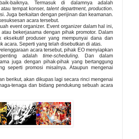
baik-baiknya. Termasuk di dalamnya adalah
atau tempat konser,
talent department
,
production
.
osi. Juga berkaitan dengan perijinan dan keamanan.
 kesuksesan acara tersebut.
uah event organizer. Event organizer dalam hal ini,
t atau bekerjasama dengan pihak promotor. Dalam
hak eksekutif produser yang mempunyai dana dan
 acara. Seperti yang telah disebutkan di atas.
elenggaraan acara tersebut, pihak EO menyiapkan
erpenting adalah
time-scheduling
. Dan dalam
sama juga dengan pihak-pihak yang bertanggung
ng seperti promosi misalnya. Ataupun mengenai
n berikut, akan dikupas lagi secara rinci mengenai
naga-tenaga dan bidang
pendukung sebuah acara