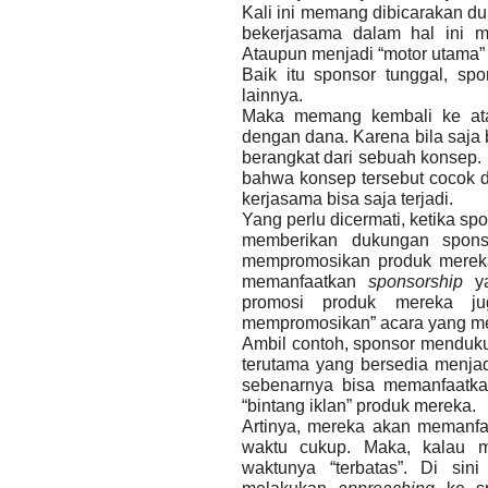
Kali ini memang dibicarakan du
bekerjasama dalam hal ini me
Ataupun menjadi “motor utama”
Baik itu sponsor tunggal, s
lainnya.
Maka memang kembali ke ata
dengan dana. Karena bila saja 
berangkat dari sebuah konsep. 
bahwa konsep tersebut cocok d
kerjasama bisa saja terjadi.
Yang perlu dicermati, ketika s
memberikan dukungan sponsor
mempromosikan produk mereka.
memanfaatkan
sponsorship
ya
promosi produk mereka ju
mempromosikan” acara yang me
Ambil contoh, sponsor mendukun
terutama yang bersedia menjadi
sebenarnya bisa memanfaatk
“bintang iklan” produk mereka.
Artinya, mereka akan memanfa
waktu cukup. Maka, kalau m
waktunya “terbatas”. Di sin