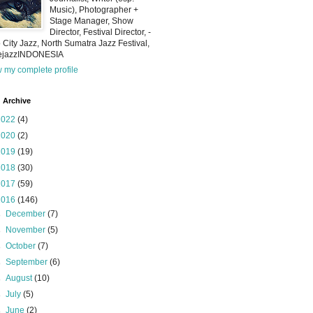
Music), Photographer +
Stage Manager, Show
Director, Festival Director, -
 City Jazz, North Sumatra Jazz Festival,
iejazzINDONESIA
 my complete profile
 Archive
2022
(4)
2020
(2)
2019
(19)
2018
(30)
2017
(59)
2016
(146)
►
December
(7)
►
November
(5)
►
October
(7)
►
September
(6)
►
August
(10)
►
July
(5)
►
June
(2)