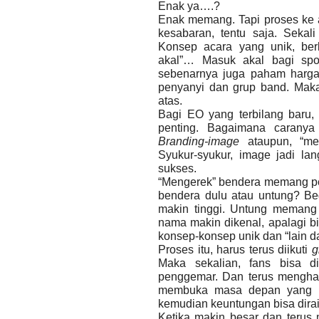
Enak ya….?
Enak memang. Tapi proses ke 
kesabaran, tentu saja. Sekali
Konsep acara yang unik, ber
akal”…
Masuk akal bagi spons
sebenarnya juga paham harga
penyanyi dan grup band. Maka
atas.
Bagi EO yang terbilang baru
penting. Bagaimana caranya
Branding-image
ataupun, “men
Syukur-syukur, image jadi la
sukses.
“Mengerek” bendera memang pent
bendera dulu atau untung? Beg
makin tinggi. Untung memang t
nama makin dikenal, apalagi b
konsep-konsep unik dan “lain da
Proses itu, harus terus diikuti
g
Maka sekalian, fans bisa d
penggemar. Dan terus mengha
membuka masa depan yang lum
kemudian keuntungan bisa dirai
Ketika makin besar dan terus 