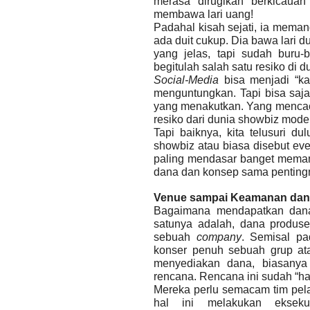
merasa dirugikan berkicaua
membawa lari uang!
Padahal kisah sejati, ia memang
ada duit cukup. Dia bawa lari d
yang jelas, tapi sudah buru-
begitulah salah satu resiko di 
Social-Media
bisa menjadi “ka
menguntungkan. Tapi bisa saja
yang menakutkan. Yang mencaci 
resiko dari dunia showbiz moder
Tapi baiknya, kita telusuri d
showbiz atau biasa disebut eve
paling mendasar banget meman
dana dan konsep sama penting
Venue sampai Keamanan dan
Bagaimana mendapatkan dana.
satunya adalah, dana produser
sebuah
company
. Semisal pa
konser penuh sebuah grup at
menyediakan dana, biasanya
rencana. Rencana ini sudah “ham
Mereka perlu semacam tim pela
hal ini melakukan ekseku