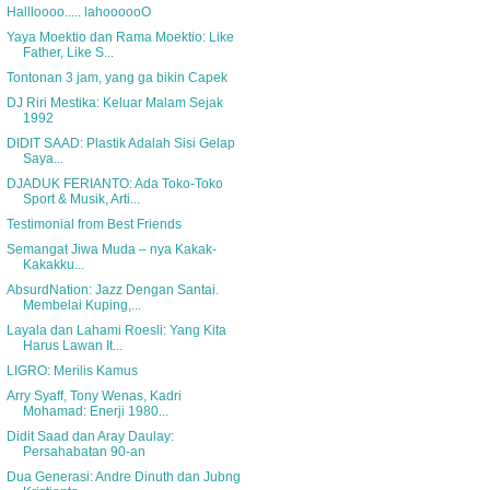
Hallloooo..... lahoooooO
Yaya Moektio dan Rama Moektio: Like
Father, Like S...
Tontonan 3 jam, yang ga bikin Capek
DJ Riri Mestika: Keluar Malam Sejak
1992
DIDIT SAAD: Plastik Adalah Sisi Gelap
Saya...
DJADUK FERIANTO: Ada Toko-Toko
Sport & Musik, Arti...
Testimonial from Best Friends
Semangat Jiwa Muda – nya Kakak-
Kakakku...
AbsurdNation: Jazz Dengan Santai.
Membelai Kuping,...
Layala dan Lahami Roesli: Yang Kita
Harus Lawan It...
LIGRO: Merilis Kamus
Arry Syaff, Tony Wenas, Kadri
Mohamad: Enerji 1980...
Didit Saad dan Aray Daulay:
Persahabatan 90-an
Dua Generasi: Andre Dinuth dan Jubng