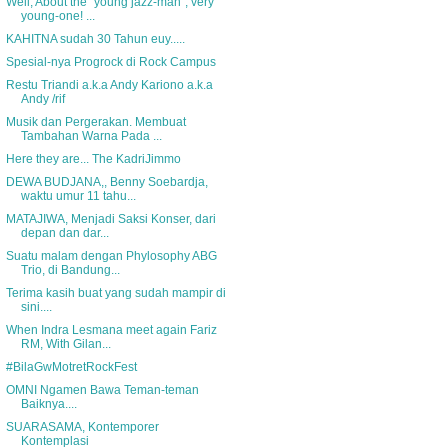
Well, About the "young jazz-man", very
young-one! ...
KAHITNA sudah 30 Tahun euy.....
Spesial-nya Progrock di Rock Campus
Restu Triandi a.k.a Andy Kariono a.k.a
Andy /rif
Musik dan Pergerakan. Membuat
Tambahan Warna Pada ...
Here they are... The KadriJimmo
DEWA BUDJANA,, Benny Soebardja,
waktu umur 11 tahu...
MATAJIWA, Menjadi Saksi Konser, dari
depan dan dar...
Suatu malam dengan Phylosophy ABG
Trio, di Bandung...
Terima kasih buat yang sudah mampir di
sini....
When Indra Lesmana meet again Fariz
RM, With Gilan...
#BilaGwMotretRockFest
OMNI Ngamen Bawa Teman-teman
Baiknya....
SUARASAMA, Kontemporer
Kontemplasi