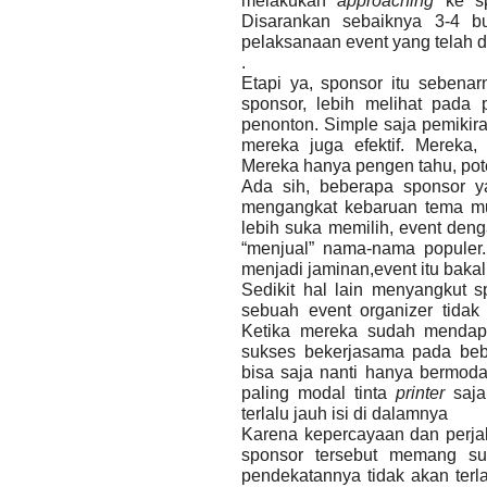
melakukan
approaching
ke s
Disarankan sebaiknya 3-4 bu
pelaksanaan event yang telah d
.
Etapi ya, sponsor itu sebenar
sponsor, lebih melihat pada 
penonton. Simple saja pemikir
mereka juga efektif. Mereka,
Mereka hanya pengen tahu, pote
Ada sih, beberapa sponsor y
mengangkat kebaruan tema mus
lebih suka memilih, event den
“menjual” nama-nama populer
menjadi jaminan,event itu baka
Sedikit hal lain menyangkut 
sebuah event organizer tidak
Ketika mereka sudah mendapa
sukses bekerjasama pada beb
bisa saja nanti hanya bermod
paling modal tinta
printer
saja
terlalu jauh isi di dalamnya
Karena kepercayaan dan perja
sponsor tersebut memang su
pendekatannya tidak akan terlal