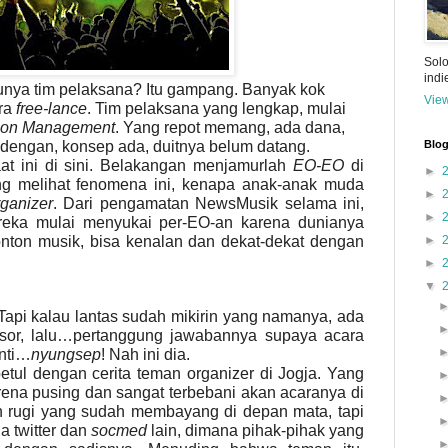
Solo
ind
unya tim pelaksana? Itu gampang. Banyak kok
View
ara
free-lance
. Tim pelaksana yang lengkap, mulai
ion Management
. Yang repot memang, ada dana,
a dengan, konsep
ada
, duitnya belum datang.
Blog
at ini di sini. Belakangan menjamurlah
EO-EO
di
►
ng melihat fenomena ini, kenapa anak-anak muda
►
rganizer
. Dari pengamatan NewsMusik selama ini,
►
eka mulai menyukai per-EO-an karena dunianya
onton musik, bisa kenalan dan dekat-dekat dengan
►
►
▼
Tapi kalau lantas sudah mikirin yang namanya, ada
sor, lalu…pertanggung jawabannya supaya acara
anti…
nyungsep
! Nah ini dia.
etul dengan cerita teman organizer di Jogja. Yang
arena pusing dan sangat terbebani akan acaranya di
 rugi yang sudah membayang di depan mata, tapi
a twitter dan
socmed
lain, dimana pihak-pihak yang