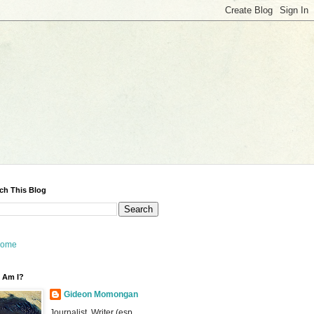
ch This Blog
ome
 Am I?
Gideon Momongan
Journalist, Writer (esp.