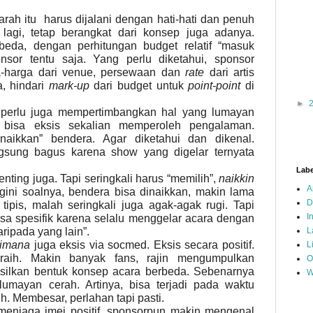
arah
itu
harus dijalani dengan hati-hati dan penuh
 lagi, tetap berangkat dari konsep juga adanya.
beda, dengan perhitungan budget relatif “masuk
or tentu saja. Yang perlu diketahui, sponsor
-harga dari venue, persewaan dan
rate
dari artis
, hindari
mark-up
dari budget untuk
point-point
di
►
, perlu juga mempertimbangkan hal yang lumayan
 bisa eksis sekalian memperoleh pengalaman.
aikkan” bendera. Agar diketahui dan dikenal.
ngsung bagus karena show yang digelar ternyata
Labe
ing juga. Tapi seringkali harus “memilih”,
naikkin
A
ini soalnya, bendera bisa dinaikkan, makin lama
D
ipis, malah seringkali juga agak-agak rugi. Tapi
I
isa spesifik karena selalu menggelar acara dengan
ripada yang lain”.
L
imana
juga eksis via socmed. Eksis secara positif.
L
iraih. Makin banyak fans, rajin mengumpulkan
O
silkan bentuk konsep acara berbeda. Sebenarnya
W
ayan cerah. Artinya, bisa terjadi pada waktu
h. Membesar, perlahan tapi pasti.
menjaga imej positif, sponsorpun makin mengenal