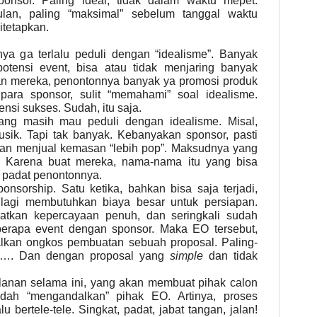
ponsor. Paling ideal, tidak dalam waktu mepet.
lan, paling “maksimal” sebelum tanggal waktu
itetapkan.
nya ga terlalu peduli dengan “idealisme”. Banyak
potensi event, bisa atau tidak menjaring banyak
an mereka, penontonnya banyak ya promosi produk
 para sponsor, sulit “memahami” soal idealisme.
nsi sukses. Sudah, itu saja.
ang masih mau peduli dengan idealisme. Misal,
ik. Tapi tak banyak. Kebanyakan sponsor, pasti
gan menjual kemasan “lebih pop”. Maksudnya yang
. Karena buat mereka, nama-nama itu yang bisa
l padat penontonnya.
sponsorship.
Satu ketika, bahkan bisa saja terjadi,
 lagi membutuhkan biaya besar untuk persiapan.
tkan kepercayaan penuh, dan seringkali sudah
erapa event dengan sponsor. Maka EO tersebut,
alkan ongkos pembuatan sebuah proposal. Paling-
…. Dan dengan proposal yang
simple
dan tidak
lanan selama ini, yang akan membuat pihak calon
dah “mengandalkan” pihak EO. Artinya, proses
u bertele-tele. Singkat, padat, jabat tangan, jalan!