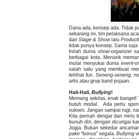
Dana ada, konsep ada. Tidak p
sekarang ini, tim pelaksana ac
dari
Stage & Show
lalu
Product
tidak punya konsep. Sama saj
Inilah dunia
show-organizer
sa
berbagai kota. Menarik mema
mulai menyukai dunia
event-o
salah satu yang membuat mer
terlihat
fun
.
Seneng-seneng
, n
artis atau grup band pujaan.
Hati-Hati,
Bullying
!
Memang sekilas, enak banget! 
butuh modal.
Ada perlu spon
sukses. Jangan sampai rugi, n
Kita pernah dengar dan miris b
bunuh diri, dengan dicurigai k
Jogja. Bukan sekedar ancaman
pake
“bonus” segala.
Bullying
vi