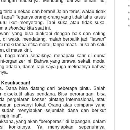
n dengan sadisnya. Menuding bahwa teman itu,
 terlalu nekad dan berani! Jalan terus, walau tidak
uit apa? Teganya orang-orang yang tidak tahu kasus
buru ikut menyerang. Tapi suka atau tidak suka,
dunia
showbiz
kita saat ini.
wan” yang bisa diakrabi dengan baik dan saling
, di waktu mendatang, malah berbalik jadi “lawan”
maki tanpa etika moral, tanpa maaf. Ini salah satu
n, di masa kini.
ulu, bagaimana sebaiknya menapaki karir di dunia
nt-organizer ini. Bahwa yang terawal sekali, modal
g adalah, dana! Tapi
saya
juga melihatnya bahwa
nya.
 Kesuksesan!
 Dana bisa datang dari beberapa pintu. Salah
 eksekutif alias pendana. Bisa perorangan, bisa
da pergelaran konser bintang internasional, atau
aupun penyanyi lokal. Orang atau company yang
 sudah menyiapkan sejumlah dana dan berikut
pir final”.
ksana, yang akan “beroperasi” di lapangan, dalam
si konkritnya. Ya menyiapkan sepenuhnya,