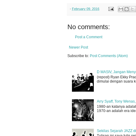
-
February 09, 2016
No comments:
Post a Comment
Newer Post
Subscribe to:
Post Comments (Atom)
D MASIV, Jangan Meny
(repost) Ryan Ekky Pradi
dimulai dengan suara k
Arry Syaff, Tony Wenas
1980-an katanya adalah
1970-an adalah era idea
Sekilas Sejarah JAZZ d
Tulisan ini saya tulis