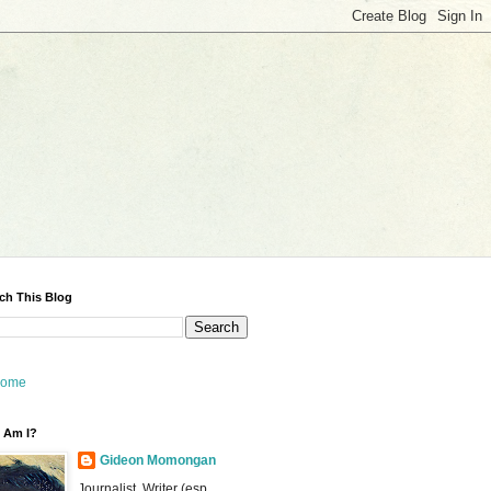
ch This Blog
ome
 Am I?
Gideon Momongan
Journalist, Writer (esp.