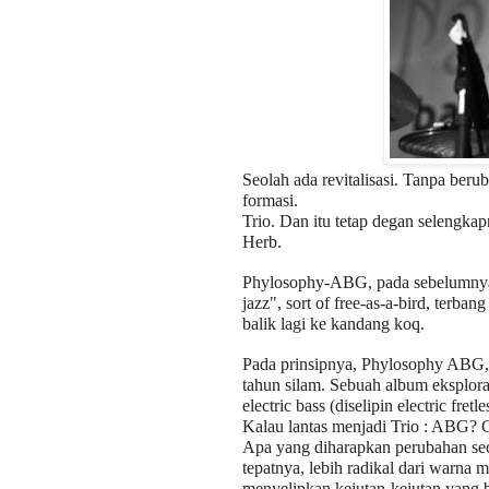
Seolah ada revitalisasi. Tanpa ber
formasi.
Trio. Dan itu tetap degan selengkap
Herb
.
Phylosophy-ABG, pada sebelumnya. 
jazz", sort of free-as-a-bird, terb
balik lagi ke kandang koq.
Pada prinsipnya, Phylosophy ABG, a
tahun silam. Sebuah album eksplor
electric bass (diselipin electric fre
Kalau lantas menjadi Trio : ABG? G
Apa yang diharapkan perubahan seca
tepatnya, lebih radikal dari warna 
menyelipkan kejutan-kejutan yang