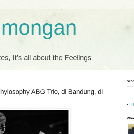
omongan
es, It's all about the Feelings
Sear
ylosophy ABG Trio, di Bandung, di
H
Who