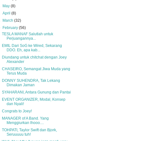
►
May
(8)
►
April
(8)
►
March
(32)
▼
February
(56)
TESLA MANAF Salutlah untuk
Perjuangannya...
EMIL Dari SoG ke Wired, Sekarang
DDO. Eh, apa kab...
Diundang untuk chitchat dengan Joey
Alexander
CHASEIRO, Semangat Jiwa Muda yang
Terus Muda
DONNY SUHENDRA, Tak Lekang
Dimakan Jaman
SYAHARANI, Antara Gunung dan Pantai
EVENT ORGANIZER, Modal, Konsep
dan Nyali!
Congrats to Joey!
MANAGER of A Band. Yang
Menggiurkan lhooo....
TOHPATI, Taylor Swift dan Bjork,
Seruuuuu tuh!