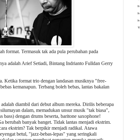
ubah format. Termasuk tak ada pula perubahan pada
nya adalah Arief Setiadi
, Bintang Indrianto Full
dan Gerry
Ketika format trio dengan landasan musiknya "free-
ang bebas kemanapun. Terbang boleh bebas, lantas bakalan
dalah diambil dari debut album mereka. Dirilis beberapa
asilumayan dalam, memadukan unsur musik "tak biasa",
tless bass) dengan drums beserta, baritone saxophone!
a berubah banyak banget. Tidak lantas menjadi ekstrim.
ra ekstrim? Tak berpikir menjadi radikal. Atawa
meyengat betul, "jazz-bebas-lepas" yang seringkali
 bakalan sanggup membuat penonton mereka menarik