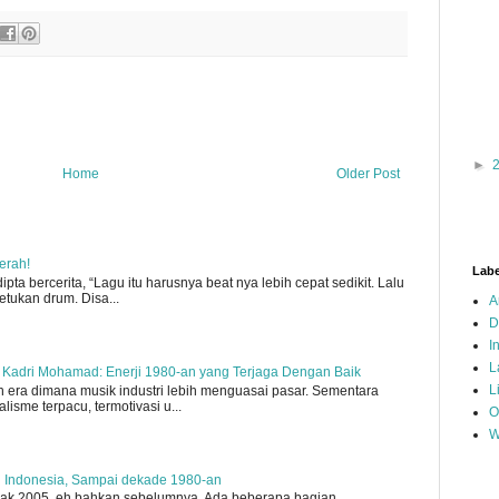
►
Home
Older Post
erah!
Labe
pta bercerita, “Lagu itu harusnya beat nya lebih cepat sedikit. Lalu
etukan drum. Disa...
A
D
I
L
, Kadri Mohamad: Enerji 1980-an yang Terjaga Dengan Baik
L
 era dimana musik industri lebih menguasai pasar. Sementara
lisme terpacu, termotivasi u...
O
W
i Indonesia, Sampai dekade 1980-an
 sejak 2005, eh bahkan sebelumnya. Ada beberapa bagian,