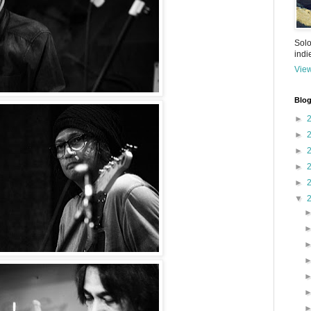
Solo
ind
View
Blog
►
►
►
►
►
▼