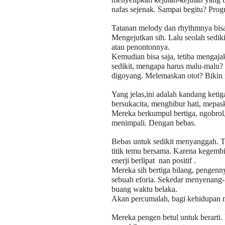
nafas sejenak. Sampai begitu? Progr
Tatanan melody dan rhythmnya bisa
Mengejutkan sih. Lalu seolah sedi
atau penontonnya.
Kemudian bisa saja, tetiba mengaja
sedikit, mengapa harus malu-malu? 
digoyang. Melemaskan otot? Bikin ri
Yang jelas,ini adalah kandang keti
bersukacita, menghibur hati, mepas
Mereka berkumpul bertiga, ngobrol, 
menimpali. Dengan bebas.
Bebas untuk sedikit menyanggah. Tak
titik temu bersama. Karena kegembi
enerji berlipat nan positif .
Mereka sih bertiga bilang, pengenny
sebuah eforia. Sekedar menyenang-n
buang waktu belaka.
Akan percumalah, bagi kehidupan 
Mereka pengen betul untuk berarti. 