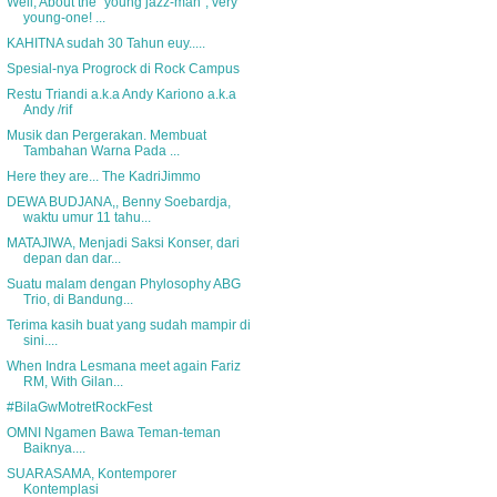
Well, About the "young jazz-man", very
young-one! ...
KAHITNA sudah 30 Tahun euy.....
Spesial-nya Progrock di Rock Campus
Restu Triandi a.k.a Andy Kariono a.k.a
Andy /rif
Musik dan Pergerakan. Membuat
Tambahan Warna Pada ...
Here they are... The KadriJimmo
DEWA BUDJANA,, Benny Soebardja,
waktu umur 11 tahu...
MATAJIWA, Menjadi Saksi Konser, dari
depan dan dar...
Suatu malam dengan Phylosophy ABG
Trio, di Bandung...
Terima kasih buat yang sudah mampir di
sini....
When Indra Lesmana meet again Fariz
RM, With Gilan...
#BilaGwMotretRockFest
OMNI Ngamen Bawa Teman-teman
Baiknya....
SUARASAMA, Kontemporer
Kontemplasi