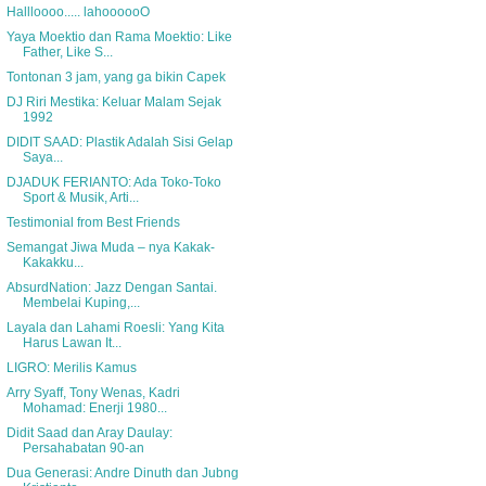
Hallloooo..... lahoooooO
Yaya Moektio dan Rama Moektio: Like
Father, Like S...
Tontonan 3 jam, yang ga bikin Capek
DJ Riri Mestika: Keluar Malam Sejak
1992
DIDIT SAAD: Plastik Adalah Sisi Gelap
Saya...
DJADUK FERIANTO: Ada Toko-Toko
Sport & Musik, Arti...
Testimonial from Best Friends
Semangat Jiwa Muda – nya Kakak-
Kakakku...
AbsurdNation: Jazz Dengan Santai.
Membelai Kuping,...
Layala dan Lahami Roesli: Yang Kita
Harus Lawan It...
LIGRO: Merilis Kamus
Arry Syaff, Tony Wenas, Kadri
Mohamad: Enerji 1980...
Didit Saad dan Aray Daulay:
Persahabatan 90-an
Dua Generasi: Andre Dinuth dan Jubng