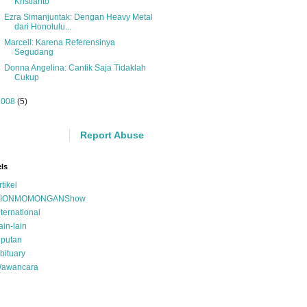
Kristianto
Ezra Simanjuntak: Dengan Heavy Metal
dari Honolulu...
Marcell: Karena Referensinya
Segudang
Donna Angelina: Cantik Saja Tidaklah
Cukup
2008
(5)
Report Abuse
ls
rtikel
IONMOMONGANShow
nternational
ain-lain
iputan
bituary
awancara