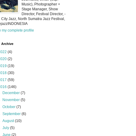
Music), Photographer +
Stage Manager, Show
Director, Festival Director, -
 City Jazz, North Sumatra Jazz Festival,
iejazzINDONESIA
 my complete profile
 Archive
2022
(4)
2020
(2)
2019
(19)
2018
(30)
2017
(59)
2016
(146)
►
December
(7)
►
November
(5)
►
October
(7)
►
September
(6)
►
August
(10)
►
July
(5)
►
June
(2)