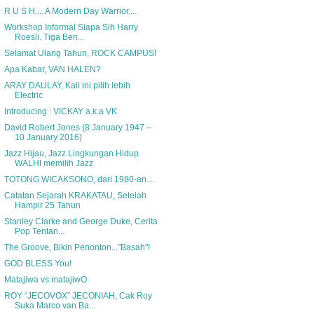
R U S H.... A Modern Day Warrior....
Workshop Informal Siapa Sih Harry
Roesli. Tiga Ben...
Selamat Ulang Tahun, ROCK CAMPUS!
Apa Kabar, VAN HALEN?
ARAY DAULAY, Kali ini pilih lebih
Electric
Introducing : VICKAY a.k.a VK
David Robert Jones (8 January 1947 –
10 January 2016)
Jazz Hijau, Jazz Lingkungan Hidup.
WALHI memilih Jazz
TOTONG WICAKSONO, dari 1980-an....
Catatan Sejarah KRAKATAU, Setelah
Hampir 25 Tahun
Stanley Clarke and George Duke, Cerita
Pop Tentan...
The Groove, Bikin Penonton..."Basah"!
GOD BLESS You!
Matajiwa vs matajiwO
ROY “JECOVOX” JECONIAH, Cak Roy
Suka Marco van Ba...