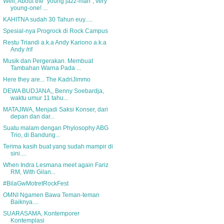
Well, About the "young jazz-man", very
young-one! ...
KAHITNA sudah 30 Tahun euy.....
Spesial-nya Progrock di Rock Campus
Restu Triandi a.k.a Andy Kariono a.k.a
Andy /rif
Musik dan Pergerakan. Membuat
Tambahan Warna Pada ...
Here they are... The KadriJimmo
DEWA BUDJANA,, Benny Soebardja,
waktu umur 11 tahu...
MATAJIWA, Menjadi Saksi Konser, dari
depan dan dar...
Suatu malam dengan Phylosophy ABG
Trio, di Bandung...
Terima kasih buat yang sudah mampir di
sini....
When Indra Lesmana meet again Fariz
RM, With Gilan...
#BilaGwMotretRockFest
OMNI Ngamen Bawa Teman-teman
Baiknya....
SUARASAMA, Kontemporer
Kontemplasi