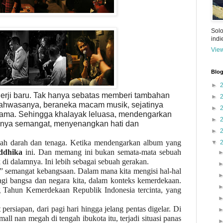
Solo
ind
View
Blog
►
nerji baru. Tak hanya sebatas memberi tambahan
►
Bahwasanya, beraneka macam musik, sejatinya
►
 sama. Sehingga khalayak leluasa, mendengarkan
►
nya semangat, menyenangkan hati dan
►
ah darah dan tenaga. Ketika mendengarkan album yang
▼
ddhika
ini. Dan memang ini bukan semata-mata sebuah
i dalamnya. Ini lebih sebagai sebuah gerakan.
 semangat kebangsaan. Dalam mana kita mengisi hal-hal
bagi bangsa dan negara kita, dalam konteks kemerdekaan.
 Tahun Kemerdekaan Republik Indonesia tercinta, yang
 persiapan, dari pagi hari hingga jelang pentas digelar. Di
all nan megah di tengah ibukota itu, terjadi situasi panas