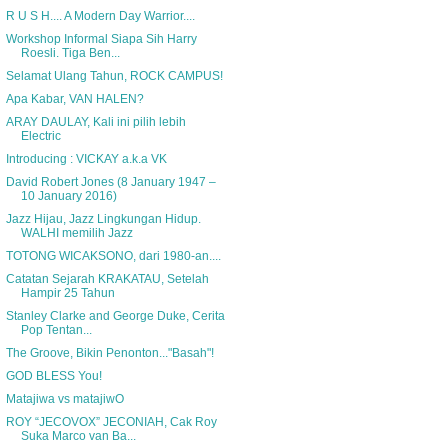
R U S H.... A Modern Day Warrior....
Workshop Informal Siapa Sih Harry
Roesli. Tiga Ben...
Selamat Ulang Tahun, ROCK CAMPUS!
Apa Kabar, VAN HALEN?
ARAY DAULAY, Kali ini pilih lebih
Electric
Introducing : VICKAY a.k.a VK
David Robert Jones (8 January 1947 –
10 January 2016)
Jazz Hijau, Jazz Lingkungan Hidup.
WALHI memilih Jazz
TOTONG WICAKSONO, dari 1980-an....
Catatan Sejarah KRAKATAU, Setelah
Hampir 25 Tahun
Stanley Clarke and George Duke, Cerita
Pop Tentan...
The Groove, Bikin Penonton..."Basah"!
GOD BLESS You!
Matajiwa vs matajiwO
ROY “JECOVOX” JECONIAH, Cak Roy
Suka Marco van Ba...