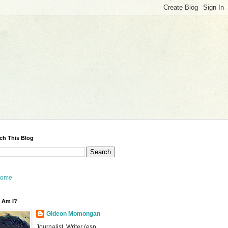
ch This Blog
ome
 Am I?
Gideon Momongan
Journalist, Writer (esp.