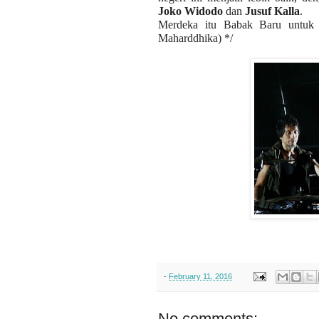
Joko Widodo
dan
Jusuf Kalla
.
Merdeka itu Babak Baru untuk M
Maharddhika) */
-
February 11, 2016
No comments: