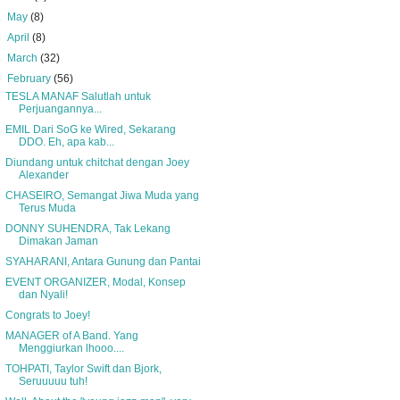
►
May
(8)
►
April
(8)
►
March
(32)
▼
February
(56)
TESLA MANAF Salutlah untuk
Perjuangannya...
EMIL Dari SoG ke Wired, Sekarang
DDO. Eh, apa kab...
Diundang untuk chitchat dengan Joey
Alexander
CHASEIRO, Semangat Jiwa Muda yang
Terus Muda
DONNY SUHENDRA, Tak Lekang
Dimakan Jaman
SYAHARANI, Antara Gunung dan Pantai
EVENT ORGANIZER, Modal, Konsep
dan Nyali!
Congrats to Joey!
MANAGER of A Band. Yang
Menggiurkan lhooo....
TOHPATI, Taylor Swift dan Bjork,
Seruuuuu tuh!