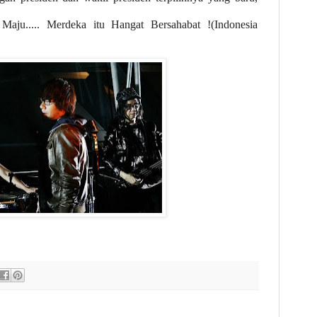
aju..... Merdeka itu Hangat Bersahabat !(Indonesia