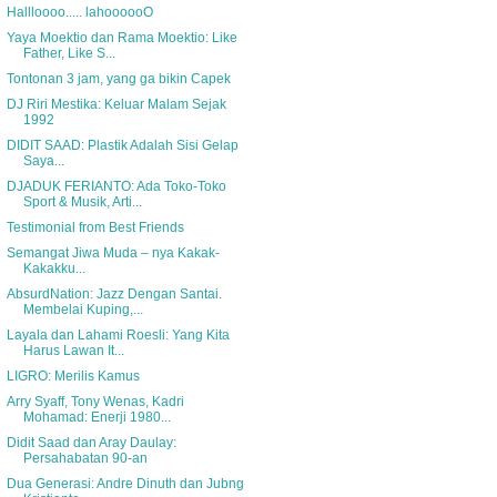
Hallloooo..... lahoooooO
Yaya Moektio dan Rama Moektio: Like
Father, Like S...
Tontonan 3 jam, yang ga bikin Capek
DJ Riri Mestika: Keluar Malam Sejak
1992
DIDIT SAAD: Plastik Adalah Sisi Gelap
Saya...
DJADUK FERIANTO: Ada Toko-Toko
Sport & Musik, Arti...
Testimonial from Best Friends
Semangat Jiwa Muda – nya Kakak-
Kakakku...
AbsurdNation: Jazz Dengan Santai.
Membelai Kuping,...
Layala dan Lahami Roesli: Yang Kita
Harus Lawan It...
LIGRO: Merilis Kamus
Arry Syaff, Tony Wenas, Kadri
Mohamad: Enerji 1980...
Didit Saad dan Aray Daulay:
Persahabatan 90-an
Dua Generasi: Andre Dinuth dan Jubng