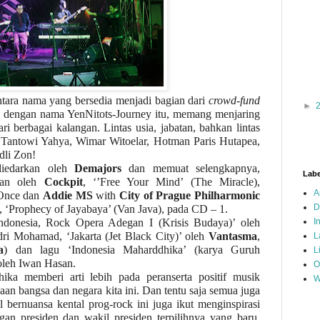
ntara nama yang bersedia menjadi bagian dari
crowd-fund
►
dengan nama YenNitots-Journey itu, memang menjaring
ri berbagai kalangan. Lintas usia, jabatan, bahkan lintas
i Tantowi Yahya, Wimar Witoelar, Hotman Paris Hutapea,
dli Zon!
diedarkan oleh
Demajors
dan memuat selengkapnya,
Labe
kan oleh
Cockpit
, ‘’Free Your Mind’ (The Miracle),
A
.Once dan
Addie MS
with
City of Prague Philharmonic
D
), ‘Prophecy of Jayabaya’ (Van Java), pada CD – 1.
donesia, Rock Opera Adegan I (Krisis Budaya)’ oleh
I
dri Mohamad, ‘Jakarta (Jet Black City)’ oleh
Vantasma
,
L
a
) dan lagu ‘Indonesia Maharddhika’ (karya Guruh
L
oleh Iwan Hasan.
O
hika memberi arti lebih pada peranserta
positif
musik
W
an bangsa dan negara kita ini. Dan tentu saja semua juga
bernuansa kental prog-rock ini juga ikut menginspirasi
ngan presiden dan wakil presiden terpilihnya yang baru,