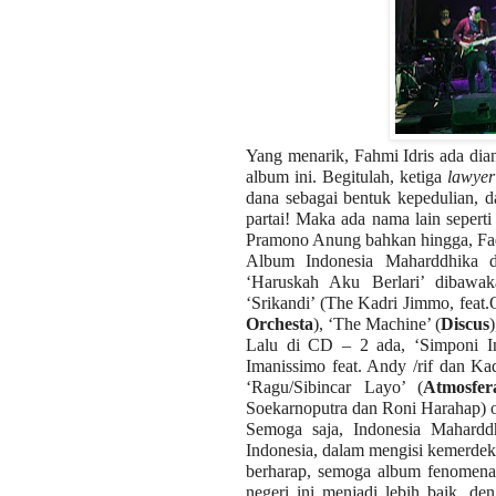
Yang menarik, Fahmi Idris ada dia
album ini. Begitulah, ketiga
lawyer
dana sebagai bentuk kepedulian, da
partai! Maka ada nama lain sepert
Pramono Anung bahkan hingga, Fa
Album Indonesia Maharddhika 
‘Haruskah Aku Berlari’ dibawa
‘Srikandi’ (The Kadri Jimmo, feat
Orchesta
), ‘The Machine’ (
Discus
Lalu di CD – 2 ada, ‘Simponi In
Imanissimo feat. Andy /rif dan Ka
‘Ragu/Sibincar Layo’ (
Atmosfer
Soekarnoputra dan Roni Harahap) 
Semoga saja, Indonesia Mahardd
Indonesia, dalam mengisi kemerdeka
berharap, semoga album fenomenal 
negeri ini menjadi lebih baik, de