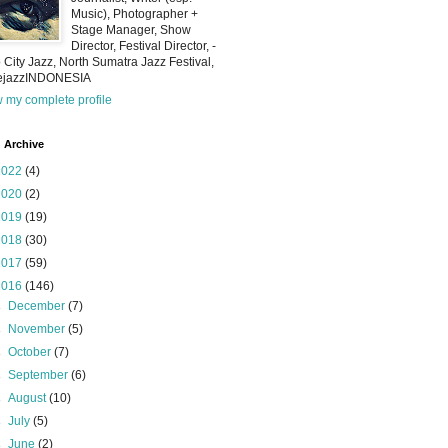
Music), Photographer +
Stage Manager, Show
Director, Festival Director, -
 City Jazz, North Sumatra Jazz Festival,
iejazzINDONESIA
 my complete profile
 Archive
2022
(4)
2020
(2)
2019
(19)
2018
(30)
2017
(59)
2016
(146)
►
December
(7)
►
November
(5)
►
October
(7)
►
September
(6)
►
August
(10)
►
July
(5)
►
June
(2)