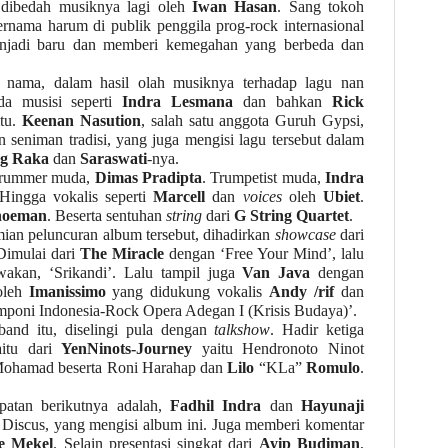
 dibedah musiknya lagi oleh
Iwan Hasan
. Sang tokoh
rnama harum di publik penggila prog-rock internasional
enjadi baru dan memberi kemegahan yang berbeda dan
nama, dalam hasil olah musiknya terhadap lagu nan
ada musisi seperti
Indra Lesmana
dan bahkan
Rick
itu.
Keenan Nasution
, salah satu anggota Guruh Gypsi,
n seniman tradisi, yang juga mengisi lagu tersebut dalam
ng Raka
dan
Saraswati
-nya.
 drummer muda,
Dimas Pradipta
. Trumpetist muda,
Indra
 Hingga vokalis seperti
Marcell
dan
voices
oleh
Ubiet
.
ehoeman
.
Beserta sentuhan
string
dari
G String Quartet
.
ian peluncuran album tersebut, dihadirkan
showcase
dari
Dimulai dari
The Miracle
dengan ‘Free Your Mind’, lalu
kan, ‘Srikandi’. Lalu tampil juga
Van Java
dengan
 oleh
Imanissimo
yang didukung vokalis
Andy /rif
dan
mponi Indonesia-Rock Opera Adegan I (Krisis Budaya)’.
band itu, diselingi pula dengan
talkshow
. Hadir ketiga
aitu dari
YenNinots-Journey
yaitu Hendronoto Ninot
 Mohamad beserta Roni Harahap dan
Lilo
“KLa”
Romulo
.
patan berikutnya adalah,
Fadhil Indra
dan
Hayunaji
Discus, yang mengisi album ini. Juga memberi komentar
e Mekel
. Selain presentasi singkat dari
Ayip Budiman
,