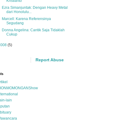
Kristianto
Ezra Simanjuntak: Dengan Heavy Metal
dari Honolulu...
Marcell: Karena Referensinya
Segudang
Donna Angelina: Cantik Saja Tidaklah
Cukup
2008
(5)
Report Abuse
ls
rtikel
IONMOMONGANShow
nternational
ain-lain
iputan
bituary
awancara