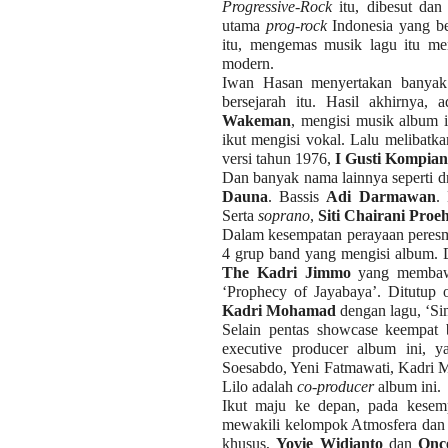
Progressive-Rock
itu, dibesut dan
utama
prog-rock
Indonesia yang be
itu, mengemas musik lagu itu m
modern.
Iwan Hasan menyertakan banyak 
bersejarah itu. Hasil akhirnya, 
Wakeman
, mengisi musik album 
ikut mengisi vokal. Lalu melibatka
versi tahun 1976,
I Gusti Kompia
Dan banyak nama lainnya seperti
Dauna
. Bassis
Adi Darmawan
.
Serta
soprano
,
Siti Chairani Pro
Dalam kesempatan perayaan peresm
4 grup band yang mengisi album. 
The Kadri Jimmo
yang membawa
‘Prophecy of Jayabaya’. Ditutup
Kadri Mohamad
dengan lagu, ‘Si
Selain pentas showcase keempat 
executive producer album ini, y
Soesabdo, Yeni Fatmawati, Kadri
Lilo adalah
co-producer
album ini.
Ikut maju ke depan, pada kesem
mewakili kelompok Atmosfera dan 
khusus,
Yovie Widianto
dan
Onc