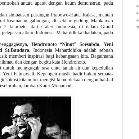
bentrokan antara aparat dengan kaum demonstran, pada
dan simpatisan pasangan Prabowo-Hatta Rajasa, mantan
arat keamanan gabungan, di sekitar gedung Mahkamah
ar
2
kilometer dari Galeri Indonesia, di dalam Grand
n pelepasan album Indonesia Maharddhika diadakan, pada
penggagasnya,
Hendronoto
“
Ninot
”
Soesabdo
,
Yeni
 St.Bandaro
, Indonesia Maharddhika adalah sebuah
k memberi inspirasi bagi kebangsaan kita. Bagaimana
 nikmati dan dengar, begitu kata Hendronoto.
t untuk menggugah rasa cinta tanah air dan kepedulian
bah Yeni Fatmawati. Kepengen musik hadir bukan semata-
nginspirasi kita untuk mengisi kemerdekaan dengan hal-hal
 keseluruhan, tambah Kadri Mohamad.