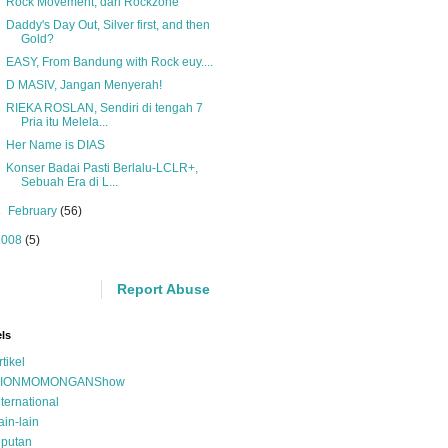
Rock Movement, dari Rockzone
Daddy's Day Out, Silver first, and then
Gold?
EASY, From Bandung with Rock euy....
D MASIV, Jangan Menyerah!
RIEKA ROSLAN, Sendiri di tengah 7
Pria itu Melela...
Her Name is DIAS
Konser Badai Pasti Berlalu-LCLR+,
Sebuah Era di L...
►
February
(56)
2008
(5)
Report Abuse
ls
rtikel
IONMOMONGANShow
nternational
ain-lain
iputan