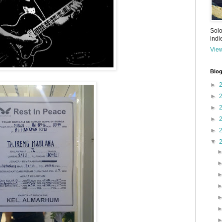
Solo
ind
View
Blog
►
►
►
►
►
▼