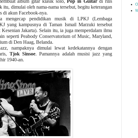
embuat album gitar klasik solo,
Pop in Guitar
di rilis
O
k itu, dimulai oleh nama-nama tersebut, begitu keterangan
W
tus di akun Facebook-nya.
uga mengecap pendidikan musik di LPKJ (Lembaga
PKJ yang kampusnya di Taman Ismail Marzuki tersebut
ut Kesenian Jakarta). Selain itu, ia juga memperdalam ilmu
ain seperti Peabody Conservatorium of Music, Maryland,
rium di Den Haag, Belanda.
jazz, nampaknya dimulai lewat kedekatannya dengan
aris,
Tjok Sinsoe
. Pamannya adalah musisi jazz yang
hir 1940-an.