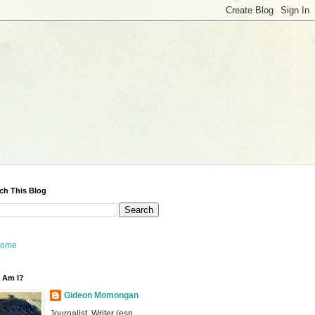
ch This Blog
ome
 Am I?
Gideon Momongan
Journalist, Writer (esp.