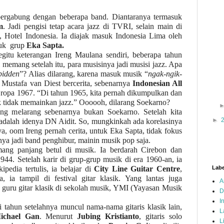
ergabung dengan beberapa band. Diantaranya termasuk
m
. Jadi pengisi tetap acara jazz di TVRI, selain main di
, Hotel Indonesia. Ia diajak masuk Indonesia Lima oleh
tuk grup
Eka Sapta.
egitu keterangan Ireng Maulana sendiri, beberapa tahun
i memang setelah itu, para musisinya jadi musisi jazz. Apa
bidden
”? Alias dilarang, karena masuk musik “
ngak-ngik-
 Mustafa van Diest bercerita, sebenarnya
Indonesian All
Eropa 1967. “Di tahun 1965, kita pernah dikumpulkan dan
uk tidak memainkan jazz.” Oooooh, dilarang Soekarno?
g melarang sebenarnya bukan Soekarno. Setelah kita
►
tu adalah idenya DN Aidit. So, mungkinkah ada korelasinya
a, oom Ireng pernah cerita, untuk Eka Sapta, tidak fokus
nya jadi band penghibur, mainin musik pop saja.
ang panjang betul di musik. Ia berdarah Cirebon dan
1944. Setelah karir di grup-grup musik di era 1960-an, ia
kipedia tertulis, ia belajar di
City Line Guitar Centre
,
Labe
ia tampil di festival gitar klasik. Yang lantas juga
A
 guru gitar klasik di sekolah musik, YMI (Yayasan Musik
D
I
i tahun setelahnya muncul nama-nama gitaris klasik lain,
L
ichael Gan
. Menurut
Jubing Kristianto
, gitaris solo
L