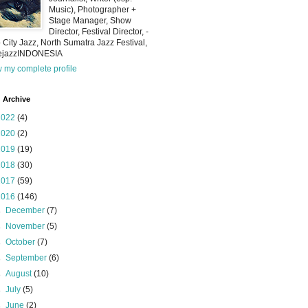
Music), Photographer +
Stage Manager, Show
Director, Festival Director, -
 City Jazz, North Sumatra Jazz Festival,
iejazzINDONESIA
 my complete profile
 Archive
2022
(4)
2020
(2)
2019
(19)
2018
(30)
2017
(59)
2016
(146)
►
December
(7)
►
November
(5)
►
October
(7)
►
September
(6)
►
August
(10)
►
July
(5)
►
June
(2)