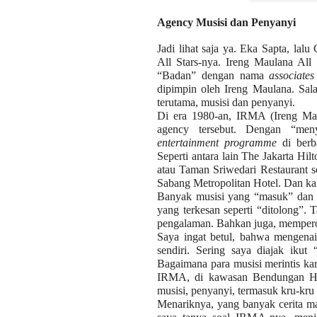
Agency Musisi dan Penyanyi
Jadi lihat saja ya. Eka Sapta, lal
All Stars-nya. Ireng Maulana All 
“Badan” dengan nama
associates
dipimpin oleh Ireng Maulana. Sal
terutama, musisi dan penyanyi.
Di era 1980-an, IRMA (Ireng Mau
agency tersebut. Dengan “men
entertainment
programme
di berba
Seperti antara lain The Jakarta Hi
atau Taman Sriwedari Restaurant se
Sabang Metropolitan Hotel. Dan kaf
Banyak musisi yang “masuk” dan 
yang terkesan seperti “ditolong”
pengalaman. Bahkan juga, memperol
Saya ingat betul, bahwa mengenai
sendiri. Sering saya diajak ikut
Bagaimana para musisi merintis ka
IRMA, di kawasan Bendungan Hilir
musisi, penyanyi, termasuk kru-kru
Menariknya, yang banyak cerita ma