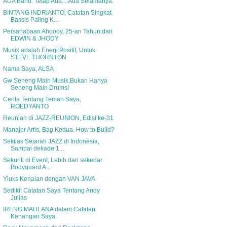
ADA Band. Tetap Ada....Ada Selamanya.
BINTANG INDRIANTO, Catatan Singkat
Bassis Paling K...
Persahabaan Ahoooy, 25-an Tahun dari
EDWIN & JHODY
Musik adalah Enerji Positif, Untuk
STEVE THORNTON
Nama Saya, ALSA
Gw Seneng Main Musik,Bukan Hanya
Seneng Main Drums!
Cerita Tentang Teman Saya,
ROEDYANTO
Reunian di JAZZ-REUNION, Edisi ke-31
Manajer Artis, Bag.Kedua. How to Build?
Sekilas Sejarah JAZZ di Indonesia,
Sampai dekade 1...
Sekuriti di Event, Lebih dari sekedar
Bodyguard A...
Yiuks Kenalan dengan VAN JAVA
Sedikit Catatan Saya Tentang Andy
Julias
IRENG MAULANA dalam Catatan
Kenangan Saya