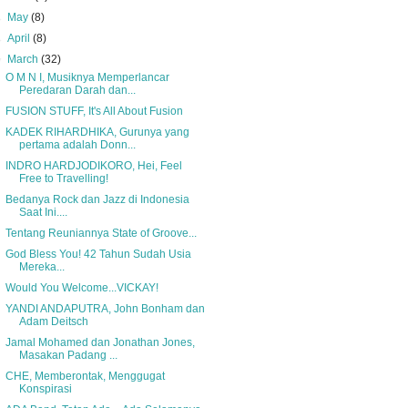
►
May
(8)
►
April
(8)
▼
March
(32)
O M N I, Musiknya Memperlancar
Peredaran Darah dan...
FUSION STUFF, It's All About Fusion
KADEK RIHARDHIKA, Gurunya yang
pertama adalah Donn...
INDRO HARDJODIKORO, Hei, Feel
Free to Travelling!
Bedanya Rock dan Jazz di Indonesia
Saat Ini....
Tentang Reuniannya State of Groove...
God Bless You! 42 Tahun Sudah Usia
Mereka...
Would You Welcome...VICKAY!
YANDI ANDAPUTRA, John Bonham dan
Adam Deitsch
Jamal Mohamed dan Jonathan Jones,
Masakan Padang ...
CHE, Memberontak, Menggugat
Konspirasi