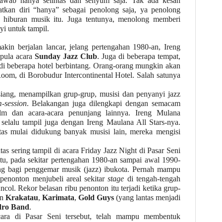
awab hanya selintas dan senyum saja. Tak ada kesan
kan diri “hanya” sebagai penolong saja, ya penolong
hiburan musik itu. Juga tentunya, menolong memberi
i untuk tampil.
in berjalan lancar, jelang pertengahan 1980-an, Ireng
pula acara
Sunday Jazz Club
. Juga di beberapa tempat,
di beberapa hotel berbintang. Orang-orang mungkin akan
oom, di Borobudur Intercontinental Hotel. Salah satunya
siang, menampilkan grup-grup, musisi dan penyanyi jazz
-session
. Belakangan juga dilengkapi dengan semacam
ilm dan acara-acara penunjang lainnya. Ireng Mulana
 selalu tampil juga dengan Ireng Maulana All Stars-nya.
as mulai didukung banyak musisi lain, mereka mengisi
s sering tampil di acara Friday Jazz Night di Pasar Seni
tu, pada sekitar pertengahan 1980-an sampai awal 1990-
ting bagi penggemar musik (jazz) ibukota. Pernah mampu
penonton menjubeli areal sekitar
stage
di tengah-tengah
col. Rekor belasan ribu penonton itu terjadi ketika grup-
in
Krakatau
,
Karimata
,
Gold Guys
(yang lantas menjadi
ro Band
.
ara di Pasar Seni tersebut, telah mampu membentuk