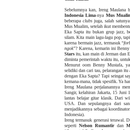
Sebelumnya kan, Ireng Maulana b
Indonesia Lima
-nya
Mus Muali
beberapa
clubs
juga, salah satunya
Mus Mualim, setelah ikut memben
Eka Sapta itu bukan grup jazz, b
silam. Kita main lagu-lagu pop, tap
karena bermain jazz, termasuk “
for
ngok
”? Karena, kemarin ini Benny
Stars
itu, kan main di Jerman dan 
diminta pemerintah waktu itu, unt
Menurut oom Benny Mustafa, yan
selidiki dan cari tau, pelarangan i
dengan Eka Sapta? Tapi seingat say
kemana-mana, tidak spesifik. Ya ha
Ireng Maulana perjalanannya mem
Sangir, kelahiran Jakarta, 15 Juni 
lantas belajar gitar klasik. Dari wi
USA. Dan sepulangnya dari sana, 
menjadikannya sebagai koordinator
Indonesia).
Ireng termasuk generasi terawal. D
seperti
Nelson Rumantir
dan
M