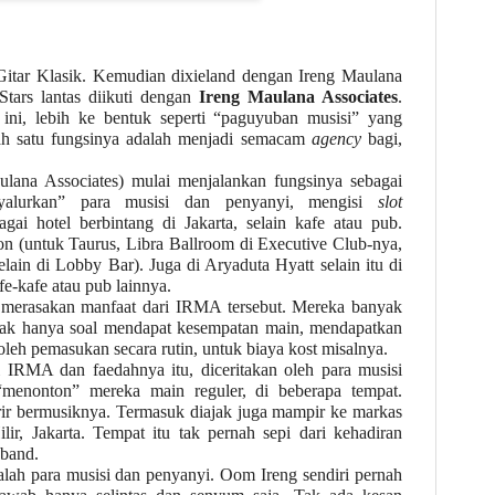
u Gitar Klasik. Kemudian dixieland dengan Ireng Maulana
Stars lantas diikuti dengan
Ireng Maulana Associates
.
ini, lebih ke bentuk seperti “paguyuban musisi” yang
ah satu fungsinya adalah menjadi semacam
agency
bagi,
lana Associates) mulai menjalankan fungsinya sebagai
yalurkan” para musisi dan penyanyi, mengisi
slot
gai hotel berbintang di Jakarta, selain kafe atau pub.
lton (untuk Taurus, Libra Ballroom di Executive Club-nya,
lain di Lobby Bar). Juga di Aryaduta Hyatt selain itu di
e-kafe atau pub lainnya.
merasakan manfaat dari IRMA tersebut. Mereka banyak
. Tak hanya soal mendapat kesempatan main, mendapatkan
eh pemasukan secara rutin, untuk biaya kost misalnya.
 IRMA dan faedahnya itu, diceritakan oleh para musisi
 “menonton” mereka main reguler, di beberapa tempat.
rir bermusiknya. Termasuk diajak juga mampir ke markas
, Jakarta. Tempat itu tak pernah sepi dari kehadiran
 band.
lah para musisi dan penyanyi. Oom Ireng sendiri pernah