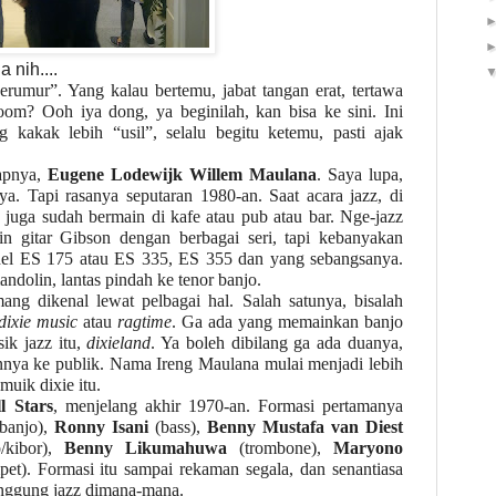
 nih....
“berumur”. Yang kalau bertemu, jabat tangan erat, tertawa
oom? Ooh iya dong, ya beginilah, kan bisa ke sini. Ini
g kakak lebih “usil”, selalu begitu ketemu, pasti ajak
apnya,
Eugene Lodewijk Willem Maulana
. Saya lupa,
a. Tapi rasanya seputaran 1980-an. Saat acara jazz, di
 juga sudah bermain di kafe atau pub atau bar. Nge-jazz
ain gitar Gibson dengan berbagai seri, tapi kebanyakan
el ES 175 atau ES 335, ES 355 dan yang sebangsanya.
ndolin, lantas pindah ke tenor banjo.
g dikenal lewat pelbagai hal. Salah satunya, bisalah
dixie music
atau
ragtime
. Ga ada yang memainkan banjo
ik jazz itu,
dixieland
. Ya boleh dibilang ga ada duanya,
ya ke publik. Nama Ireng Maulana mulai menjadi lebih
uik dixie itu.
l Stars
, menjelang akhir 1970-an. Formasi pertamanya
 banjo),
Ronny Isani
(bass),
Benny Mustafa van Diest
/kibor),
Benny Likumahuwa
(trombone),
Maryono
pet). Formasi itu sampai rekaman segala, dan senantiasa
ggung jazz dimana-mana.