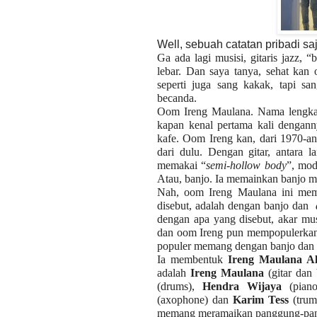
Well, sebuah catatan pribadi saja
Ga ada lagi musisi, gitaris jazz, 
lebar. Dan saya tanya, sehat kan 
seperti juga sang kakak, tapi san
becanda.
Oom Ireng Maulana. Nama lengk
kapan kenal pertama kali denganny
kafe. Oom Ireng kan, dari 1970-an
dari dulu. Dengan gitar, antara l
memakai “
semi-hollow body
”, mod
Atau, banjo. Ia memainkan banjo ma
Nah, oom Ireng Maulana ini meman
disebut, adalah dengan banjo dan
dengan apa yang disebut, akar mus
dan oom Ireng pun mempopulerkann
populer memang dengan banjo dan m
Ia membentuk
Ireng Maulana Al
adalah
Ireng Maulana
(gitar dan
(drums),
Hendra Wijaya
(piano
(axophone) dan
Karim Tess
(trum
memang meramaikan panggung-pan