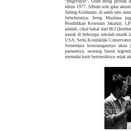
“
fingerstyle
”, Oom Ireng pernah m
tahun 1977. Album solo gitar akusti
Jubing Kristianto, di salah satu sta
Sebelumnya, Ireng Maulana j
Pendidikan Kesenian Jakarta). L
adalah, cikal bakal dari IKJ (Instit
musik di beberapa sekolah musik l
USA. Serta Koninklijk Conservato
Sementara kesenangannya akan 
pamannya, seorang bassis legend
memulai karir bermusiknya sejak ak