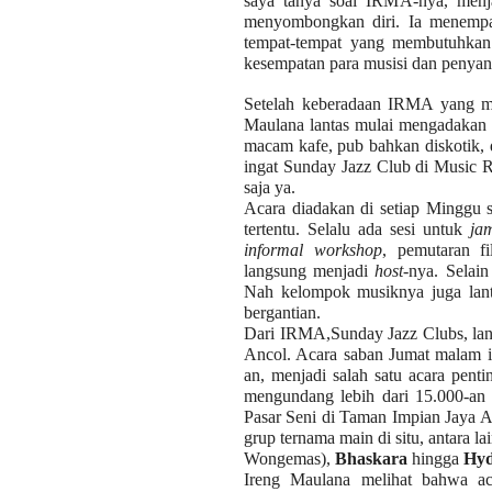
saya tanya soal IRMA-nya, menj
menyombongkan diri. Ia menempat
tempat-tempat yang membutuhkan 
kesempatan para musisi dan penyany
Setelah keberadaan IRMA yang mak
Maulana lantas mulai mengadakan 
macam kafe, pub bahkan diskotik, 
ingat Sunday Jazz Club di Music R
saja ya.
Acara diadakan di setiap Minggu 
tertentu. Selalu ada sesi untuk
jam
informal workshop
, pemutaran f
langsung menjadi
host-
nya. Selain
Nah kelompok musiknya juga lant
bergantian.
Dari IRMA,Sunday Jazz Clubs, lanta
Ancol. Acara saban Jumat malam i
an, menjadi salah satu acara pen
mengundang lebih dari 15.000-an 
Pasar Seni di Taman Impian Jaya An
grup ternama main di situ, antara la
Wongemas),
Bhaskara
hingga
Hyd
Ireng Maulana melihat bahwa ac