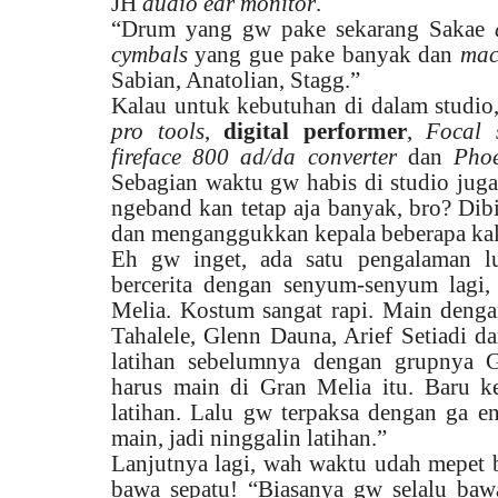
JH
audio ear monitor
.
“Drum yang gw pake sekarang Sakae
cymbals
yang gue pake banyak dan
mac
Sabian, Anatolian, Stagg.”
Kalau untuk kebutuhan di dalam studio,
pro tools
,
digital performer
,
Focal 
fireface 800 ad/da converter
dan
Pho
Sebagian waktu gw habis di studio juga 
ngeband kan tetap aja banyak, bro? Dibil
dan menganggukkan kepala beberapa kal
Eh gw inget, ada satu pengalaman lu
bercerita dengan senyum-senyum lagi
Melia. Kostum sangat rapi. Main dengan
Tahalele, Glenn Dauna, Arief Setiadi da
latihan sebelumnya dengan grupnya 
harus main di Gran Melia itu. Baru k
latihan. Lalu gw terpaksa dengan ga en
main, jadi ninggalin latihan.”
Lanjutnya lagi, wah waktu udah mepet b
bawa sepatu! “Biasanya gw selalu bawa