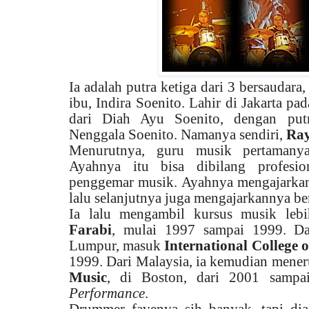
Ia adalah putra ketiga dari 3 bersaudara
ibu, Indira Soenito. Lahir di Jakarta 
dari Diah Ayu Soenito, dengan put
Nenggala Soenito. Namanya sendiri,
Ray
Menurutnya, guru musik pertamanya
Ayahnya itu bisa dibilang profesio
penggemar musik. Ayahnya mengajarkann
lalu selanjutnya juga mengajarkannya b
Ia lalu mengambil kursus musik lebi
Farabi
, mulai 1997 sampai 1999. Dar
Lumpur, masuk
International College 
1999. Dari Malaysia, ia kemudian mene
Music
, di Boston, dari 2001 samp
Performance
.
Drummer favenya sih banyak, tapi di