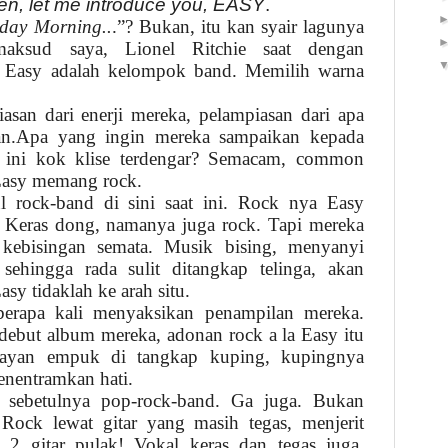
en, let me introduce you, EASY
.
nday Morning..
.”? Bukan, itu kan syair lagunya
aksud saya, Lionel Ritchie saat dengan
 Easy adalah kelompok band. Memilih warna
san dari enerji mereka, pelampiasan dari apa
an.Apa yang ingin mereka sampaikan kepada
, ini kok klise terdengar? Semacam, common
,Easy memang rock.
l rock-band di sini saat ini. Rock nya Easy
 Keras dong, namanya juga rock. Tapi mereka
 kebisingan semata. Musik bising, menyanyi
 sehingga rada sulit ditangkap telinga, akan
sy tidaklah ke arah situ.
berapa kali menyaksikan penampilan mereka.
debut album mereka, adonan rock a la Easy itu
mayan empuk di tangkap kuping, kupingnya
nentramkan hati.
ka sebetulnya pop-rock-band. Ga juga. Bukan
h. Rock lewat gitar yang masih tegas, menjerit
. 2 gitar pulak! Vokal keras dan tegas juga.