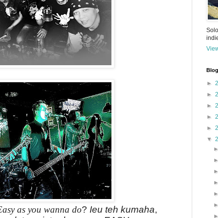
Solo
ind
View
Blog
►
►
►
►
►
▼
 Easy as you wanna do
?
Ieu teh kumaha
,