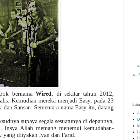
►
ompok bernama
Wired
, di sekitar tahun 2012,
okalis. Kemudian mereka menjadi Easy, pada 23
Labe
 dan Sansan. Sementara nama Easy itu, datang
A
D
ksudnya supaya segala sesuatunya di depannya,
I
tu. Insya Allah memang menemui kemudahan-
L
 yang diiyakan Ivan dan Farid.
L