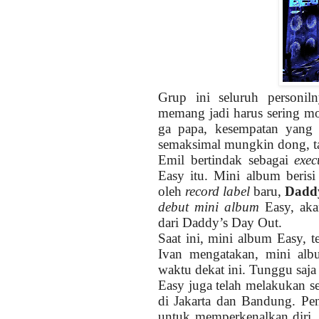
Grup ini seluruh personi
memang jadi harus sering mo
ga papa, kesempatan yang 
semaksimal mungkin dong, t
Emil bertindak sebagai
exec
Easy itu. Mini album berisi
oleh
record label
baru,
Daddy
debut mini album
Easy, aka
dari Daddy’s Day Out.
Saat ini, mini album Easy, t
Ivan mengatakan, mini alb
waktu dekat ini. Tunggu saja
Easy juga telah melakukan se
di Jakarta dan Bandung. Pen
untuk memperkenalkan diri, 