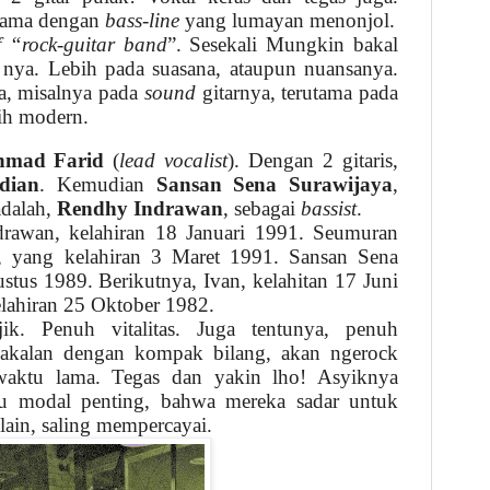
rsama dengan
bass-line
yang lumayan menonjol.
f “rock-guitar band
”. Sesekali Mungkin bakal
nya. Lebih pada suasana, ataupun nuansanya.
a, misalnya pada
sound
gitarnya, terutama pada
bih modern.
hmad Farid
(
lead vocalist
). Dengan 2 gitaris,
dian
. Kemudian
Sansan Sena Surawijaya
,
adalah,
Rendhy Indrawan
, sebagai
bassist
.
rawan, kelahiran 18 Januari 1991. Seumuran
 yang kelahiran 3 Maret 1991. Sansan Sena
stus 1989. Berikutnya, Ivan, kelahitan 17 Juni
elahiran 25 Oktober 1982.
k. Penuh vitalitas. Juga tentunya, penuh
bakalan dengan kompak bilang, akan ngerock
waktu lama. Tegas dan yakin lho! Asyiknya
tu modal penting, bahwa mereka sadar untuk
lain, saling mempercayai.