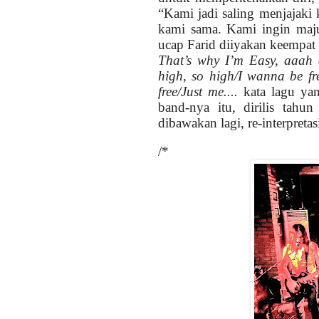
“Kami jadi saling menjajaki k
kami sama. Kami ingin maju
ucap Farid diiyakan keempat 
That’s why I’m Easy, aaah 
high, so high/I wanna be fr
free/Just me....
kata lagu ya
band-nya itu, dirilis tah
dibawakan lagi, re-interpreta
/*