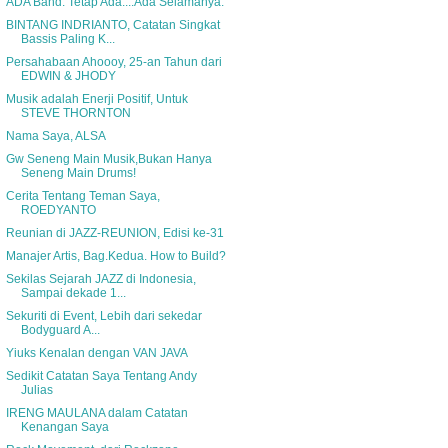
ADA Band. Tetap Ada....Ada Selamanya.
BINTANG INDRIANTO, Catatan Singkat
Bassis Paling K...
Persahabaan Ahoooy, 25-an Tahun dari
EDWIN & JHODY
Musik adalah Enerji Positif, Untuk
STEVE THORNTON
Nama Saya, ALSA
Gw Seneng Main Musik,Bukan Hanya
Seneng Main Drums!
Cerita Tentang Teman Saya,
ROEDYANTO
Reunian di JAZZ-REUNION, Edisi ke-31
Manajer Artis, Bag.Kedua. How to Build?
Sekilas Sejarah JAZZ di Indonesia,
Sampai dekade 1...
Sekuriti di Event, Lebih dari sekedar
Bodyguard A...
Yiuks Kenalan dengan VAN JAVA
Sedikit Catatan Saya Tentang Andy
Julias
IRENG MAULANA dalam Catatan
Kenangan Saya