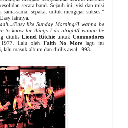
esolidan secara band. Sejauh ini, visi dan misi
 sama-sama, sepakat untuk mengejar sukses,”
Easy lainnya.
aah.../Easy like Sunday Morning//I wanna be
ee to know the things I do alright/I wanna be
ng ditulis
Lionel Ritchie
untuk
Commodores
un 1977. Lalu oleh
Faith No More
lagu itu
si, lalu masuk album dan dirilis awal 1993.