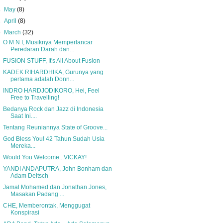
►
May
(8)
►
April
(8)
▼
March
(32)
O M N I, Musiknya Memperlancar
Peredaran Darah dan...
FUSION STUFF, It's All About Fusion
KADEK RIHARDHIKA, Gurunya yang
pertama adalah Donn...
INDRO HARDJODIKORO, Hei, Feel
Free to Travelling!
Bedanya Rock dan Jazz di Indonesia
Saat Ini....
Tentang Reuniannya State of Groove...
God Bless You! 42 Tahun Sudah Usia
Mereka...
Would You Welcome...VICKAY!
YANDI ANDAPUTRA, John Bonham dan
Adam Deitsch
Jamal Mohamed dan Jonathan Jones,
Masakan Padang ...
CHE, Memberontak, Menggugat
Konspirasi