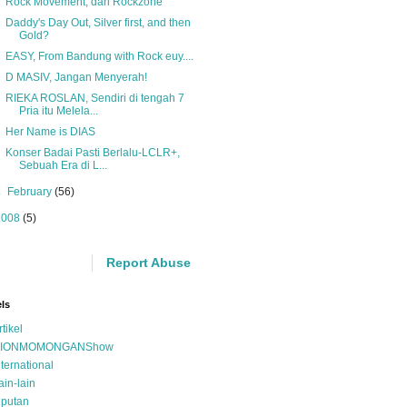
Rock Movement, dari Rockzone
Daddy's Day Out, Silver first, and then
Gold?
EASY, From Bandung with Rock euy....
D MASIV, Jangan Menyerah!
RIEKA ROSLAN, Sendiri di tengah 7
Pria itu Melela...
Her Name is DIAS
Konser Badai Pasti Berlalu-LCLR+,
Sebuah Era di L...
►
February
(56)
2008
(5)
Report Abuse
ls
rtikel
IONMOMONGANShow
nternational
ain-lain
iputan