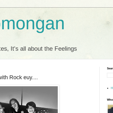
omongan
es, It's all about the Feelings
Sear
th Rock euy....
H
Who