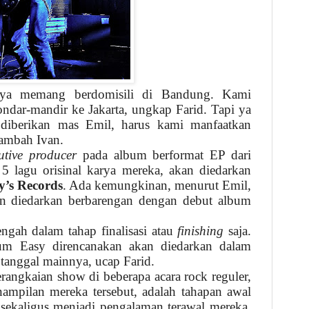
lnya memang berdomisili di Bandung. Kami
ndar-mandir ke Jakarta, ungkap Farid. Tapi ya
diberikan mas Emil, harus kami manfaatkan
ambah Ivan.
utive producer
pada album berformat EP dari
 5 lagu orisinal karya mereka, akan diedarkan
’s Records
. Ada kemungkinan, menurut Emil,
n diedarkan berbarengan dengan debut album
engah dalam tahap finalisasi atau
finishing
saja.
um Easy direncanakan akan diedarkan dalam
 tanggal mainnya, ucap Farid.
rangkaian show di beberapa acara rock reguler,
ampilan mereka tersebut, adalah tahapan awal
sekaligus menjadi pengalaman terawal mereka.