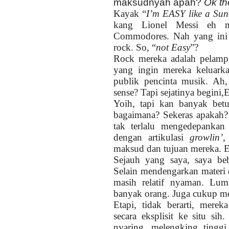
maksudnyah apah?
Ok th
Kayak “
I’m EASY like a Su
kang Lionel Messi eh m
Commodores. Nah yang ini
rock. So, “
not Easy
”?
Rock mereka adalah pelampia
yang ingin mereka keluark
publik pencinta musik. Ah
sense? Tapi sejatinya begini
Yoih, tapi kan banyak betu
bagaimana? Sekeras apakah?
tak terlalu mengedepankan
dengan artikulasi
growlin’
,
maksud dan tujuan mereka. Ea
Sejauh yang saya, saya be
Selain mendengarkan materi 
masih relatif nyaman. Lu
banyak orang. Juga cukup me
Etapi, tidak berarti, mere
secara eksplisit ke situ si
nyaring, melengking tinggi