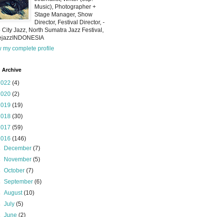
Music), Photographer +
Stage Manager, Show
Director, Festival Director, -
 City Jazz, North Sumatra Jazz Festival,
iejazzINDONESIA
 my complete profile
 Archive
2022
(4)
2020
(2)
2019
(19)
2018
(30)
2017
(59)
2016
(146)
►
December
(7)
►
November
(5)
►
October
(7)
►
September
(6)
►
August
(10)
►
July
(5)
►
June
(2)