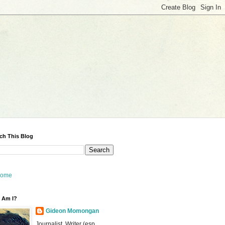
ch This Blog
ome
 Am I?
Gideon Momongan
Journalist, Writer (esp.