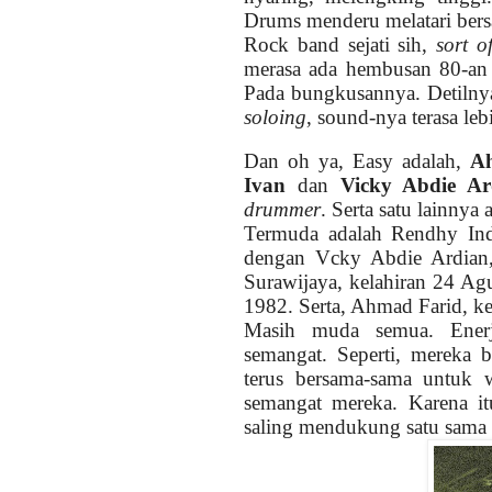
Drums menderu melatari be
Rock band sejati sih,
sort o
merasa ada hembusan 80-an 
Pada bungkusannya. Detilny
soloing
, sound-nya terasa le
Dan oh ya, Easy adalah,
A
Ivan
dan
Vicky Abdie Ar
drummer
. Serta satu lainnya 
Termuda adalah Rendhy Ind
dengan Vcky Abdie Ardian,
Surawijaya, kelahiran 24 Agu
1982. Serta, Ahmad Farid, k
Masih muda semua. Enerji
semangat. Seperti, mereka 
terus bersama-sama untuk 
semangat mereka. Karena i
saling mendukung satu sama 