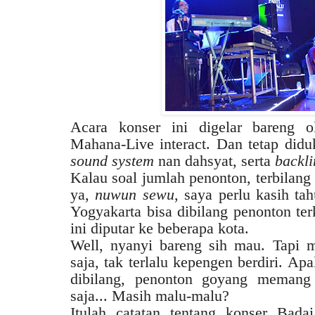
Acara konser ini digelar bareng 
Mahana-Live interact. Dan tetap did
sound system
nan dahsyat, serta
backli
Kalau soal jumlah penonton, terbilan
ya,
nuwun sewu
, saya perlu kasih ta
Yogyakarta bisa dibilang penonton ter
ini diputar ke beberapa kota.
Well, nyanyi bareng sih mau. Tapi 
saja, tak terlalu kepengen berdiri. Ap
dibilang, penonton goyang meman
saja... Masih malu-malu?
Itulah catatan tentang konser Bada