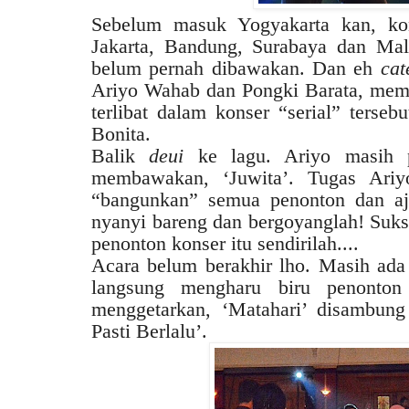
Sebelum masuk Yogyakarta kan, kon
Jakarta, Bandung, Surabaya dan Mal
belum pernah dibawakan. Dan eh
cat
Ariyo Wahab dan Pongki Barata, mema
terlibat dalam konser “serial” terseb
Bonita.
Balik
deui
ke lagu. Ariyo masih p
membawakan, ‘Juwita’. Tugas Ari
“bangunkan” semua penonton dan aja
nyanyi bareng dan bergoyanglah! Suk
penonton konser itu sendirilah....
Acara belum berakhir lho. Masih ada
langsung mengharu biru penonto
menggetarkan, ‘Matahari’ disambung
Pasti Berlalu’.