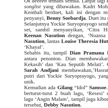
Ok deeeeh
temans semua. Lanjut lagi k
songlist
yang dibawakan. Kadri Moha
Kembali berduet, kali ini dengan m
penyanyi,
Benny Soebardja
. Duet it
Selanjutnya Yockie Suryoprayogo sendi
set, sambil menyanyikan, ‘Citra Hi
Keenan Nasution
dengan, ‘Nuansa 
Nasution
, lantas
Louise Theresia Hu
‘Khayal’.
Sehabis itu, tampil
Dian Pramana 
antara penonton. Dian membawakan
Kekasih’ dan ‘Kau Seputih Melati’. G
Sarah Andjani
membawakan,’Hasrat 
putri dari Yockie Suryoprayogo, ya
unik.
Kemudian ada
Gilang
“Idol”
Samsoe
berturut-turut 2 buah lagu, ‘Resesi
lagu ‘Angin Malam’, tampil juga kibor
tersebut,
Debby Nasution
.