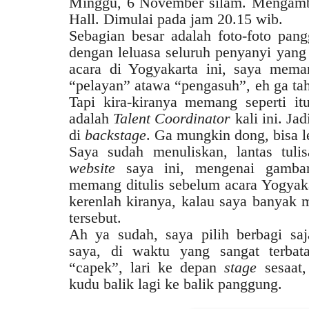
Minggu, 6 November silam. Mengambi
Hall. Dimulai pada jam 20.15 wib.
Sebagian besar adalah foto-foto pan
dengan leluasa seluruh penyanyi yang
acara di Yogyakarta ini, saya mema
“pelayan” atawa “pengasuh”, eh ga tahu 
Tapi kira-kiranya memang seperti it
adalah
Talent Coordinator
kali ini. Jad
di
backstage
. Ga mungkin dong, bisa le
Saya sudah menuliskan, lantas tuli
website
saya ini, mengenai gambara
memang ditulis sebelum acara Yogyak
kerenlah kiranya, kalau saya banyak m
tersebut.
Ah ya sudah, saya pilih berbagi saj
saya, di waktu yang sangat terbata
“capek”, lari ke depan
stage
sesaat, 
kudu balik lagi ke balik panggung.