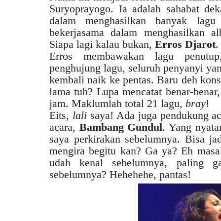
Suryoprayogo. Ia adalah sahabat dek
dalam menghasilkan banyak lagu 
bekerjasama dalam menghasilkan al
Siapa lagi kalau bukan,
Erros Djarot
.
Erros membawakan lagu penutup,
penghujung lagu, seluruh penyanyi yan
kembali naik ke pentas. Baru deh kons
lama tuh? Lupa mencatat benar-benar, 
jam. Maklumlah total 21 lagu,
bray
!
Eits,
lali
saya! Ada juga pendukung aca
acara,
Bambang Gundul
. Yang nyata
saya perkirakan sebelumnya. Bisa ja
mengira begitu kan? Ga ya? Eh masak
udah kenal sebelumnya, paling g
sebelumnya? Hehehehe, pantas!