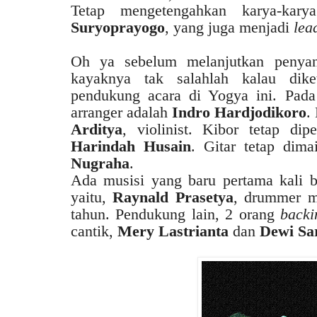
Tetap mengetengahkan karya-ka
Suryoprayogo
, yang juga menjadi
lea
Oh ya sebelum melanjutkan penyany
kayaknya tak salahlah kalau dike
pendukung acara di Yogya ini. Pad
arranger adalah
Indro Hardjodikoro
.
Arditya
, violinist. Kibor tetap di
Harindah Husain
. Gitar tetap dim
Nugraha
.
Ada musisi yang baru pertama kali 
yaitu,
Raynald Prasetya
, drummer m
tahun. Pendukung lain, 2 orang
backi
cantik,
Mery Lastrianta
dan
Dewi Sar