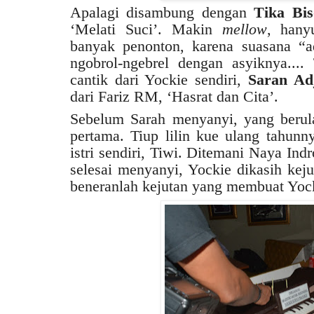
Apalagi disambung dengan
Tika Bi
‘Melati Suci’. Makin
mellow
, hany
banyak penonton, karena suasana “a
ngobrol-ngebrel dengan asyiknya.... T
cantik dari Yockie sendiri,
Saran Ad
dari Fariz RM, ‘Hasrat dan Cita’.
Sebelum Sarah menyanyi, yang berula
pertama. Tiup lilin kue ulang tahun
istri sendiri, Tiwi. Ditemani Naya Ind
selesai menyanyi, Yockie dikasih keju
beneranlah kejutan yang membuat Yock