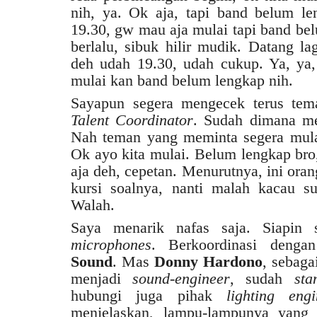
nih, ya. Ok aja, tapi band belum le
19.30, gw mau aja mulai tapi band be
berlalu, sibuk hilir mudik. Datang la
deh udah 19.30, udah cukup. Ya, ya,
mulai kan band belum lengkap nih.
Sayapun segera mengecek terus tem
Talent Coordinator
. Sudah dimana mer
Nah teman yang meminta segera mulai
Ok ayo kita mulai. Belum lengkap bro,
aja deh, cepetan. Menurutnya, ini ora
kursi soalnya, nanti malah kacau s
Walah.
Saya menarik nafas saja. Siapin 
microphones
. Berkoordinasi deng
Sound
. Mas
Donny Hardono
, sebaga
menjadi
sound-engineer
, sudah
sta
hubungi juga pihak
lighting engi
menjelaskan, lampu-lampunya yang