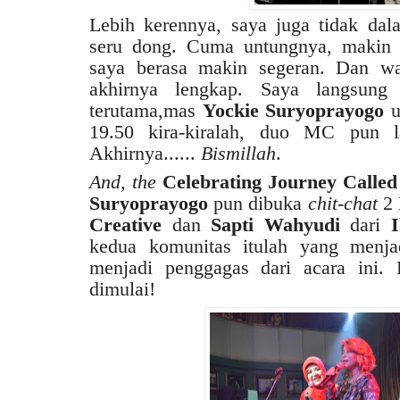
Lebih kerennya, saya juga tidak dal
seru dong. Cuma untungnya, makin 
saya berasa makin segeran. Dan wa
akhirnya lengkap. Saya langsung
terutama,mas
Yockie Suryoprayogo
u
19.50 kira-kiralah, duo MC pun l
Akhirnya......
Bismillah
.
And, the
Celebrating Journey Called 
Suryoprayogo
pun dibuka
chit-chat
2 
Creative
dan
Sapti Wahyudi
dari
kedua komunitas itulah yang menja
menjadi penggagas dari acara ini. 
dimulai!