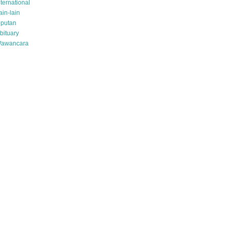
nternational
ain-lain
iputan
bituary
awancara