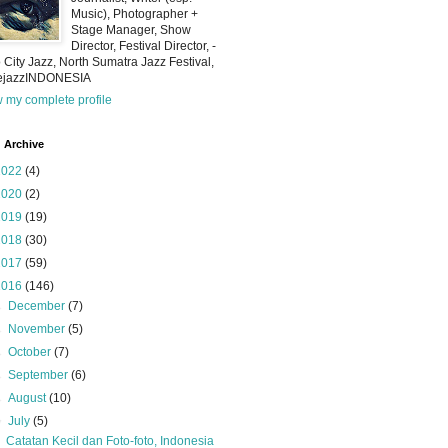
Music), Photographer +
Stage Manager, Show
Director, Festival Director, -
 City Jazz, North Sumatra Jazz Festival,
iejazzINDONESIA
 my complete profile
 Archive
2022
(4)
2020
(2)
2019
(19)
2018
(30)
2017
(59)
2016
(146)
►
December
(7)
►
November
(5)
►
October
(7)
►
September
(6)
►
August
(10)
▼
July
(5)
Catatan Kecil dan Foto-foto, Indonesia