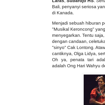
Laras
,
Subardjo HS
. Ser
Bali, penyanyi seriosa y
di Kanada.
Menjadi sebuah hiburan pe
"Musikal Keroncong" yang 
menyegarkan. Tentu saja
dengan candaan, celetuka
"sinyo"
Cak Lontong. Ataw
cantiknya, Olga Lidya, se
Oh ya, penata tari adal
adalah Ong Hari Wahyu d