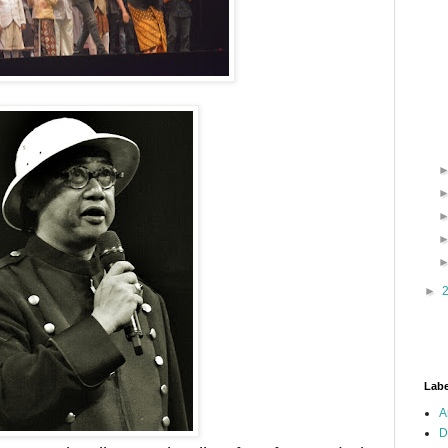
►
Labe
A
D