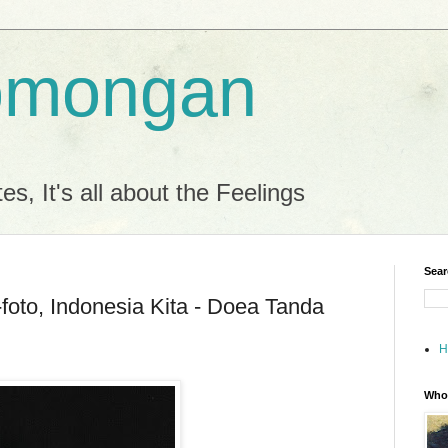
omongan
es, It's all about the Feelings
Sear
foto, Indonesia Kita - Doea Tanda
H
Who