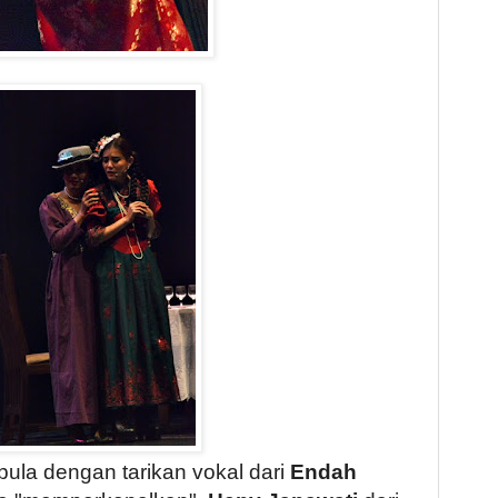
pula dengan tarikan vokal dari
Endah