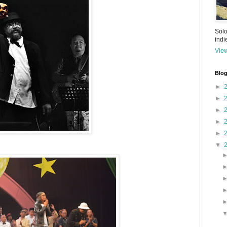
Solo
ind
View
Blog
►
►
►
►
►
▼