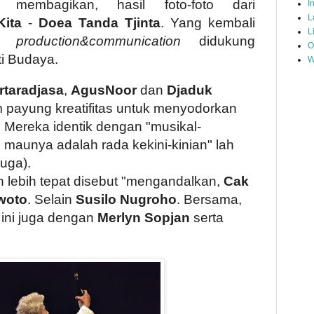
 membagikan, hasil foto-foto dari
I
L
Kita
-
Doea Tanda Tjinta
. Yang kembali
L
NA
production&communication
didukung
O
i Budaya.
W
rtaradjasa
,
AgusNoor
dan
Djaduk
m payung kreatifitas untuk menyodorkan
 Mereka identik dengan "musikal-
maunya adalah rada kekini-kinian" lah
uga).
lebih tepat disebut "mengandalkan,
Cak
woto
. Selain
Susilo Nugroho
. Bersama,
 ini juga dengan
Merlyn Sopjan
serta