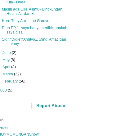
Kita - Doea...
Masih ada CINTA untuk Lingkungan,
Hutan, Air dan E...
Here They Are.....the Groove!
Dian PP, "...saya hanya berfikir, apakah
saya bisa...
Sigit "Didiet" Ardityo... Sting, Amati dan
tentuny...
►
June
(2)
►
May
(8)
►
April
(8)
►
March
(32)
►
February
(56)
2008
(5)
Report Abuse
ls
rtikel
IONMOMONGANShow