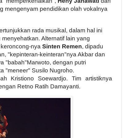
ta "memperkenalkan",
Heny Janawati
dari
ang mengenyam pendidikan olah vokalnya
rtunjukkan rada musikal, dalam hal ini
menyehatkan. Alternatif lain yang
, keroncong-nya
Sinten Remen
, dipadu
n, "kepinteran-keinteran"nya Akbar dan
a "babah"Marwoto, dengan putri
rta "meneer" Susilo Nugroho.
ah Kristiono Soewardjo. Tim artistiknya
engan Retno Ratih Damayanti.