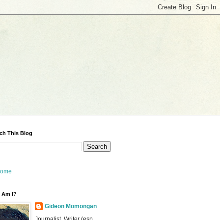
ch This Blog
ome
 Am I?
Gideon Momongan
Journalist, Writer (esp.