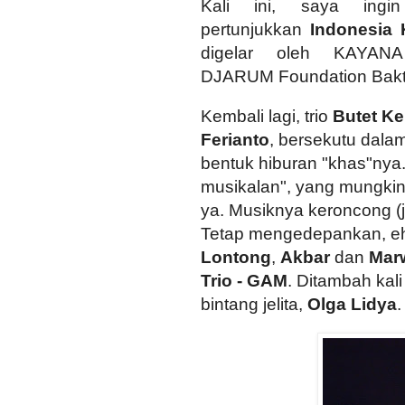
Kali ini, saya ingin
pertunjukkan
Indonesia 
digelar oleh KAYA
DJARUM Foundation Bakt
Kembali lagi, trio
Butet Ke
Ferianto
, bersekutu dala
bentuk hiburan "khas"nya.
musikalan", yang mungkin 
ya. Musiknya keroncong (j
Tetap mengedepankan, eh 
Lontong
,
Akbar
dan
Mar
Trio - GAM
. Ditambah kali
bintang jelita,
Olga Lidya
.