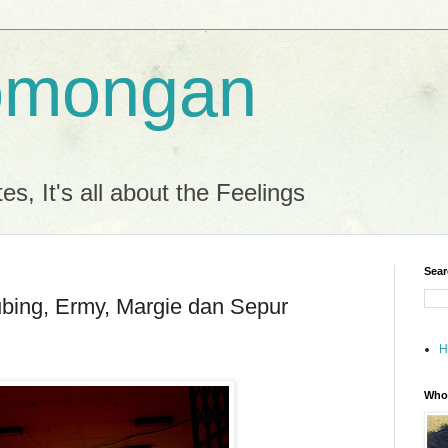
omongan
es, It's all about the Feelings
Sear
ubing, Ermy, Margie dan Sepur
H
Who