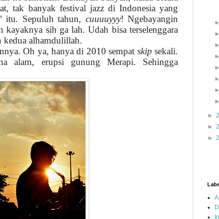
t, tak banyak festival jazz di Indonesia yang
” itu. Sepuluh tahun,
cuuuuyyy
! Ngebayangin
h kayaknya sih ga lah. Udah bisa terselenggara
 kedua alhamdulillah.
hunnya. Oh ya, hanya di 2010 sempat
skip
sekali.
na alam, erupsi gunung Merapi. Sehingga
►
►
►
Labe
A
D
I