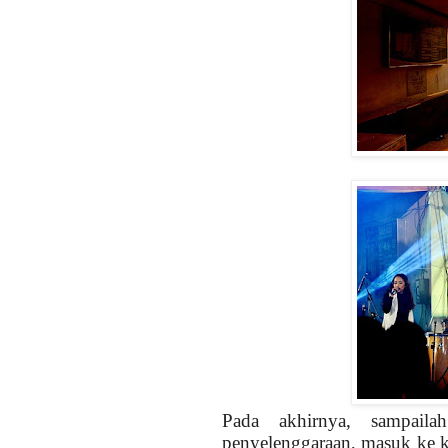
Pada akhirnya, sampail
penyelenggaraan, masuk ke k