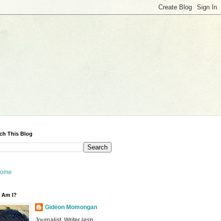
ch This Blog
ome
 Am I?
Gideon Momongan
Journalist, Writer (esp.