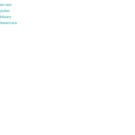
ain-lain
iputan
bituary
awancara