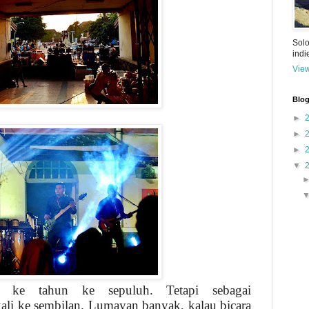
Solo
ind
View
Blog
►
►
►
▼
ah ke tahun ke sepuluh. Tetapi sebagai
ali ke sembilan. Lumayan banyak, kalau bicara