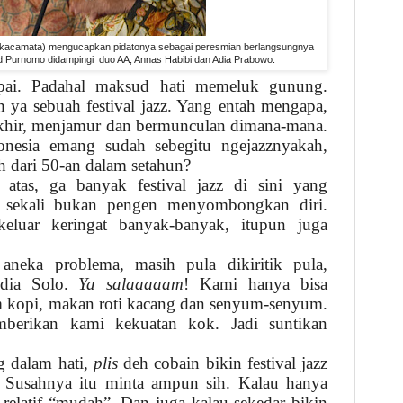
rkacamata) mengucapkan pidatonya sebagai peresmian berlangsungnya
d Purnomo didampingi duo AA, Annas Habibi dan Adia Prabowo.
pai. Padahal maksud hati memeluk gunung.
ya sebuah festival jazz. Yang entah mengapa,
rakhir, menjamur dan bermunculan dimana-mana.
donesia emang sudah sebegitu ngejazznyakah,
ih dari 50-an dalam setahun?
atas, ga banyak festival jazz di sini yang
 sekali bukan pengen menyombongkan diri.
eluar keringat banyak-banyak, itupun juga
neka problema, masih pula dikiritik pula,
edia Solo.
Ya salaaaaam
! Kami hanya bisa
 kopi, makan roti kacang dan senyum-senyum.
mberikan kami kekuatan kok. Jadi suntikan
g dalam hati,
plis
deh cobain bikin festival jazz
 Susahnya itu minta ampun sih. Kalau hanya
elatif “mudah”. Dan juga kalau sekedar bikin