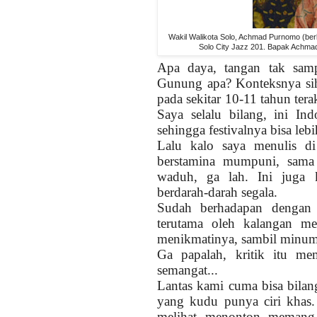
Wakil Walikota Solo, Achmad Purnomo (be
Solo City Jazz 201. Bapak Achma
Apa daya, tangan tak sam
Gunung apa? Konteksnya sih 
pada sekitar 10-11 tahun te
Saya selalu bilang, ini In
sehingga festivalnya bisa leb
Lalu kalo saya menulis di 
berstamina mumpuni, sama
waduh, ga lah. Ini juga k
berdarah-darah segala.
Sudah berhadapan dengan a
terutama oleh kalangan m
menikmatinya, sambil minum
Ga papalah, kritik itu me
semangat...
Lantas kami cuma bisa bilan
yang kudu punya ciri khas.
melihat, menonton, memang r