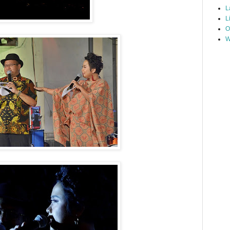
L
L
O
W