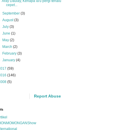
Aray Daulay, Kenapa la'u pergi terlalu
cepet...
►
September
(3)
►
August
(3)
►
July
(3)
►
June
(1)
►
May
(2)
►
March
(2)
►
February
(3)
►
January
(4)
2017
(59)
2016
(146)
2008
(5)
Report Abuse
ls
rtikel
IONMOMONGANShow
nternational