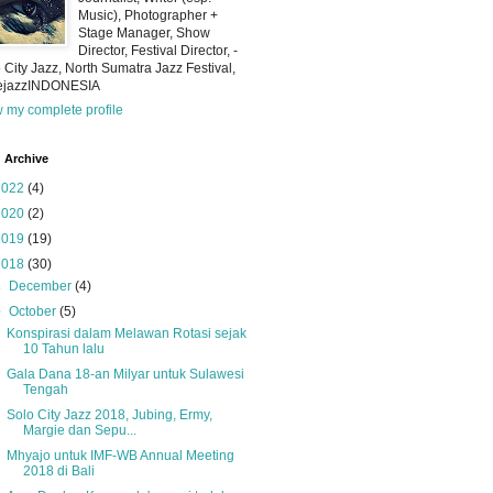
Music), Photographer +
Stage Manager, Show
Director, Festival Director, -
 City Jazz, North Sumatra Jazz Festival,
iejazzINDONESIA
 my complete profile
 Archive
2022
(4)
2020
(2)
2019
(19)
2018
(30)
►
December
(4)
▼
October
(5)
Konspirasi dalam Melawan Rotasi sejak
10 Tahun lalu
Gala Dana 18-an Milyar untuk Sulawesi
Tengah
Solo City Jazz 2018, Jubing, Ermy,
Margie dan Sepu...
Mhyajo untuk IMF-WB Annual Meeting
2018 di Bali