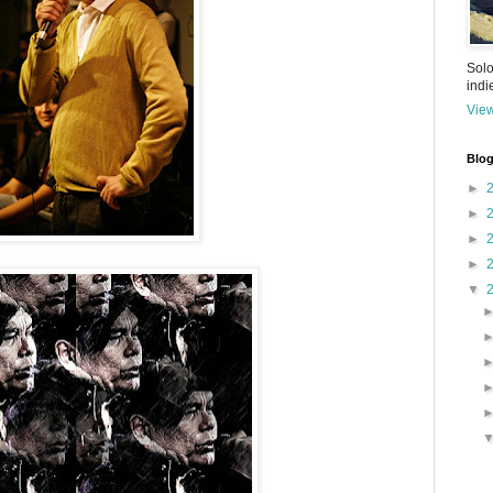
Solo
ind
View
Blog
►
►
►
►
▼