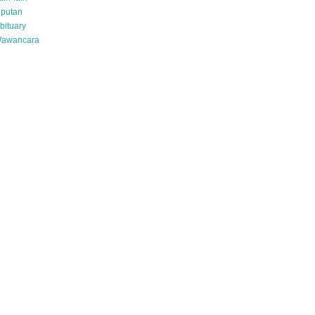
iputan
bituary
awancara