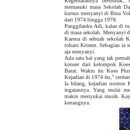
Kegemarannya bermusik, te
memasuki masa Sekolah Das
kursus menyanyi di Bina Voka
dari 1974 hingga 1978.
Panggilanku Adi, kalau di r
di masa sekolah. Menyanyi di
Karena di sebuah sekolah Kr
rohani Kristen. Sebagian ia
aja menyanyi.
Ada satu hal yang tak perna
konser dari kelompok Koes 
Barat. Waktu itu Koes Plu
Kejadian di 1974 itu,” cerita
Ia bilang, kejadian nonton
ingatannya. Yang mulai me
makin menyukai musik. Kaya
kenangnya.