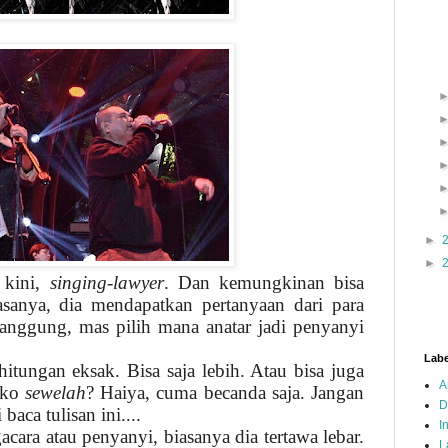
►
►
 kini,
singing-lawyer
. Dan kemungkinan bisa
asanya, dia mendapatkan pertanyaan dari para
manggung, mas pilih mana anatar jadi penyanyi
Labe
hitungan eksak. Bisa saja lebih. Atau bisa juga
A
oko
sewelah
? Haiya, cuma becanda saja. Jangan
D
 baca tulisan ini....
I
ara atau penyanyi, biasanya dia tertawa lebar.
L