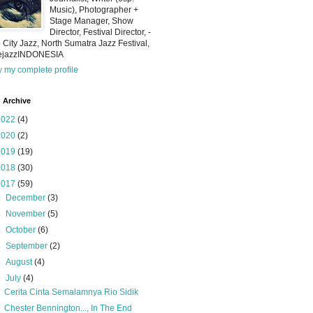
Music), Photographer +
Stage Manager, Show
Director, Festival Director, -
 City Jazz, North Sumatra Jazz Festival,
iejazzINDONESIA
 my complete profile
 Archive
2022
(4)
2020
(2)
2019
(19)
2018
(30)
2017
(59)
►
December
(3)
►
November
(5)
►
October
(6)
►
September
(2)
►
August
(4)
▼
July
(4)
Cerita Cinta Semalamnya Rio Sidik
Chester Bennington..., In The End