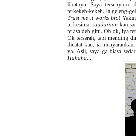
lihatnya. Saya tersenyum, 
terkekeh-kekeh. Ia geleng-ge
Trust me it works bro
! Yaki
terkesima,
saudaraan
kan sama
terasa deh gitu. Oh ok, iya t
Ok terserah, tapi mending di
dicatat kan, ia menyarankan.
ya. Asli, saya ga biasa sed
Hahaha..
.