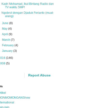
Kadri Mohamad, Ikut Bintang Radio dan
TV waktu SMP!
Ngobrol dengan Djaduk Ferianto (muat-
ulang)
►
June
(8)
►
May
(4)
►
April
(9)
►
March
(7)
►
February
(4)
►
January
(3)
2016
(146)
2008
(5)
Report Abuse
ls
rtikel
IONMOMONGANShow
nternational
ain-lain