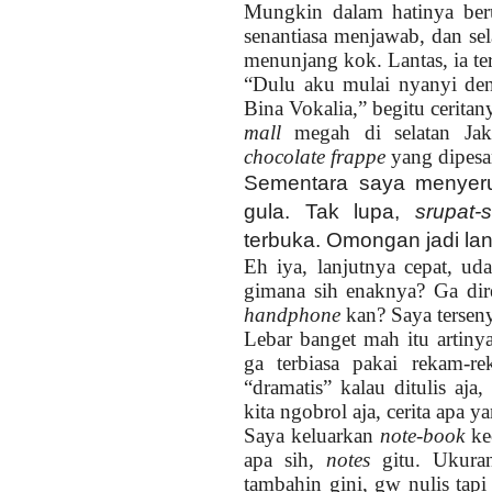
Mungkin dalam hatinya beru
senantiasa menjawab, dan sel
menunjang kok. Lantas, ia tert
“Dulu aku mulai nyanyi den
Bina Vokalia,” begitu ceritan
mall
megah di selatan Jak
chocolate frappe
yang dipesa
Sementara saya menye
gula. Tak lupa,
srupat-s
terbuka. Omongan jadi la
Eh iya, lanjutnya cepat, ud
gimana sih enaknya? Ga dir
handphone
kan? Saya terseny
Lebar banget mah itu artin
ga terbiasa pakai rekam-r
“dramatis” kalau ditulis aja
kita ngobrol aja, cerita apa 
Saya keluarkan
note-book
kec
apa sih,
notes
gitu. Ukuran
tambahin gini, gw nulis tapi 