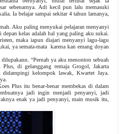
rutama bernyanyi, mulai terlihat sejak ia
ar sebenarnya. Adi kecil pun lalu memasuki
lia. Ia belajar sampai sekitar 4 tahun lamanya,
umah. Aku paling menyukai pelajaran menyanyi
 depan kelas adalah hal yang paling aku sukai.
isten, maka iapun diajari menyanyi lagu-lagu
 sukai, ya semata-mata karena kan emang doyan
h dilupakann. “Pernah ya aku menonton sebuah
Plus, di gelanggang remaja Grogol, Jakarta
s didampingi kelompok lawak, Kwartet Jaya.
nya.
 Koes Plus itu benar-benar membekas di dalam
mbuatnya jadi ingin menjadi penyanyi, jadi
knya enak ya jadi penyanyi, main musik itu,