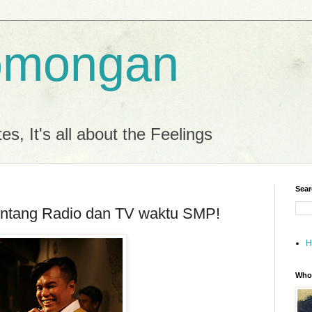
omongan
es, It's all about the Feelings
Sear
intang Radio dan TV waktu SMP!
H
Who