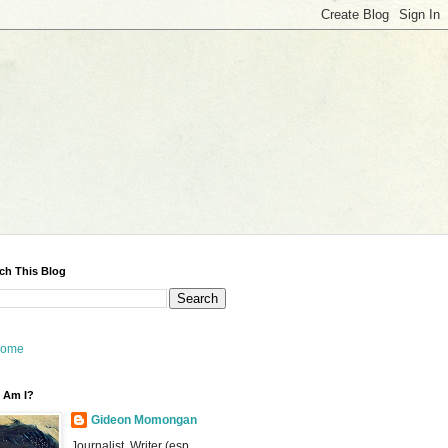
ch This Blog
ome
 Am I?
Gideon Momongan
Journalist, Writer (esp.