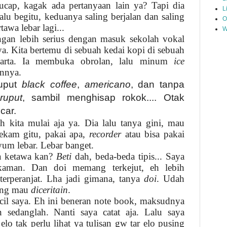
cap, kagak ada pertanyaan lain ya? Tapi dia
L
alu begitu, keduanya saling berjalan dan saling
O
awa lebar lagi...
W
gan lebih serius dengan masuk sekolah vokal
ya. Kita bertemu di sebuah kedai kopi di sebuah
arta. Ia membuka obrolan, lalu minum
ice
nnya.
ruput
black coffee
,
americano
, dan tanpa
ruput
, sambil menghisap rokok.... Otak
ncar.
ah kita mulai aja ya. Dia lalu tanya gini, mau
ekam gitu, pakai apa,
recorder
atau bisa pakai
um lebar. Lebar banget.
ya ketawa kan?
Beti
dah, beda-beda tipis... Saya
ekaman. Dan doi memang terkejut, eh lebih
, terperanjat. Lha jadi gimana, tanya
doi
. Udah
yang mau
diceritain
.
il saya. Eh ini beneran note book, maksudnya
 sedanglah. Nanti saya catat aja. Lalu saya
elo tak perlu lihat ya tulisan gw tar elo pusing